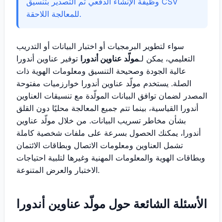
وظيفة الإنشاء الدفعي ثم التصدير بتنسيق CSV
للمعالجة اللاحقة.
سواء لتطوير البرمجيات أو اختبار البيانات أو التدريب
التعليمي، يمكن لـ
مولّد عناوين أندورا
توفير عناوين أندورا
عالية الجودة وصحيحة التنسيق ومعلومات الهوية ذات
الصلة. يستخدم مولّد عناوين أندورا خوارزميات مفتوحة
المصدر لضمان توافق البيانات المولّدة مع تنسيقات العناوين
أندورا القياسية، بينما تتم جميع المعالجة محليًا دون القلق
بشأن مخاطر تسريب البيانات. من خلال مولّد عناوين
أندورا، يمكنك الحصول بسرعة على ملفات شخصية كاملة
تشمل العناوين ومعلومات الاتصال وبطاقات الائتمان
وبطاقات الهوية والمعلومات المهنية وغيرها لتلبية احتياجات
الاختبار والعرض المتنوعة.
الأسئلة الشائعة حول مولّد عناوين أندورا