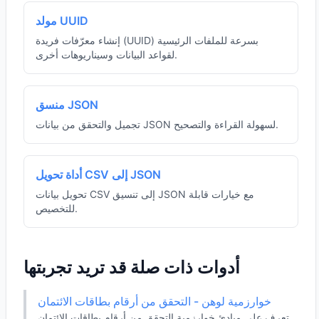
مولد UUID
إنشاء معرّفات فريدة (UUID) بسرعة للملفات الرئيسية
لقواعد البيانات وسيناريوهات أخرى.
منسق JSON
تجميل والتحقق من بيانات JSON لسهولة القراءة والتصحيح.
أداة تحويل CSV إلى JSON
تحويل بيانات CSV إلى تنسيق JSON مع خيارات قابلة
للتخصيص.
أدوات ذات صلة قد تريد تجربتها
خوارزمية لوهن - التحقق من أرقام بطاقات الائتمان
تعرف على مبادئ خوارزمية التحقق من أرقام بطاقات الائتمان