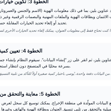
الخطوة 3: تكوين خيارات الإنشاء
ّد عناوين بليز، بما في ذلك معلومات الهوية (الاسم والجنس والعمروتاري
 الائتمان وبطاقات الهوية والملفات المهنية والبصمات الرقمية وغير ذ
تحديد أو إلغاء تحديد الخيارات المقابلة حسب الحاجة.
الخطوة 4: تعيين كمية الإنشاء
المراد إنشاءها (1-100) في مولّد عناوين بليز، ثم انقر على زر "إنشاء البيانات". سيقوم النظام بإنشاء
بسرعة محليًا في المتصفح دون انتظار استجابة الخادم.
الخطوة 5: معاينة والتحقق من البيانات
يع البيانات المولّدة في منطقة الإخراج. يمكنك توسيع كل سجل لعرض 