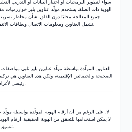
سواء لتطوير البرمجيات أو اختبار البيانات أو التدريب التعلي
الهوية ذات الصلة. يستخدم مولّد عناوين بليز خوارزميات مفت
جميع المعالجة محليًا دون القلق بشأن مخاطر تسريب
تشمل العناوين ومعلومات الاتصال وبطاقات الائتمان وبطاقات الهوية والمعلومات المهنية وغيرها لتلبية احتياجات الاختبار والعرض المتنوعة.
العناوين المولّدة بواسطة مولّد عناوين بليز تلبي مواصفات
الصحيحة والخصائص الإقليمية، ولكن هذه العناوين هي تركيبا
رئيسي لأغراض الاختبار والتطوير والتعليم ولا ينبغي استخدامه لأي غرض رسمي يتطلب عناوين حقيقية.
لا. على الرغم من أن أرقام الهوية المولّدة بواسطة مولّد 
لا يمكن استخدامها للتحقق من الهوية الحقيقية. أرقام الهوي
تنسيق البيانات وسيناريوهات التطوير الأخرى ولا يمكن استخدامها للمصادقة الحقيقية على الهوية.