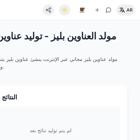
AR
مولد العناوين بليز - توليد عناو
مولد عناوين بليز مجاني عبر الإنترنت ينشئ عناوين بليز بت
التصفية حسب المحافظة وتصدير JSON/CSV ويعمل بالكامل في المتصفح لحماية الخصوصية.
النتائج 
لم يتم توليد نتائج بعد