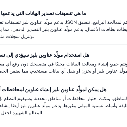
ما هي تنسيقات تصدير البيانات التي يدعمها م
يدعم مولّد عناوين بليز تنسيقات تصدير متعددة: تنسيق JSON ملائم لمعالجة البرامج، تنس
وتنزيل سجلات متعددة في وقت واحد.
هل استخدام مولّد عناوين بليز سيؤدي إلى 
ة، وتتم جميع إنشاء ومعالجة البيانات محليًا في متصفحك دون رفع أي مع
هل يمكن لمولّد عناوين بليز إنشاء عناوين لمحافظات
المناطق. يمكنك اختيار محافظات أو مناطق محددة، وسيقوم النظام بإن
 وأنماط تسمية المباني وغيرها. يدعم مولّد عناوين بليز أيضًا إنشا
المعالم الشهيرة لجعل البيانات أكثر واقعية.