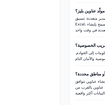
ولّد عناوين بليز؟
يق CSV مناسب لفتحه في برامج جداول البيانات مثل
Excel، ويمكن أيضًا إنشاء صور بطاقات الهوية الافتراضية وتخطيطات بطاقات الأعمال. يدعم مولّد عناوين بليز التصدير الدفعي، مما يسمح بإنشاء
تسريب الخصوصية؟
لومات إلى الخوادم.
 أو مناطق محددة؟
شاء عناوين تتوافق
ء عناوين بالقرب من