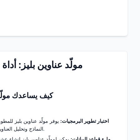
مولّد عناوين بليز: أداة
كيف يساعدك مولّد
اختبار تطوير البرمجيات:
يوفر مولّد عناوين بليز للمطور
النماذج وتحليل العناوين والتحقق من الهوية والاختبارات الوظيفية الأخرى دون إدخال معلومات حقيقية يدويًا.
ملء قواعد البيانات:
يمكن لمولّد عناوين بليز إنشاء عش