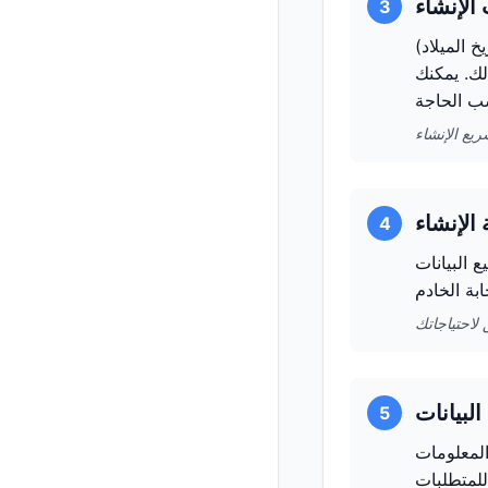
3
خ الميلاد)
لك. يمكنك
4
 جميع البيانات
5
المعلومات