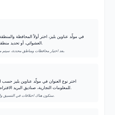
في مولّد عناوين بليز، اختر أولاً المحافظة والمنطق
العشوائي، أو تحديد منطقة محددة للحصول على بيانات عناوين تتوافق بشكل أفضل مع الخصائص المحلية.
بعد اختيار محافظات ومناطق محددة، سيتم مطابقة العناوين وأسماء المباني المولّدة تلقائيًا مع تلك المنطقة، مما يحسن مصداقية البيانات.
اختر نوع العنوان في مولّد عناوين بليز حسب اح
للمعلومات التجارية، صناديق البريد الافتراضية مناسبة للاستخدام المؤقت، وعناوين الحرم الجامعي مناسبة لملفات الطلاب.
ستكون هناك اختلافات في التنسيق والتسمية لأنواع العناوين المختلفة، وسيقوم مولّد عناوين بليز بالتعديل تلقائيًا بناءً على اختيارك.