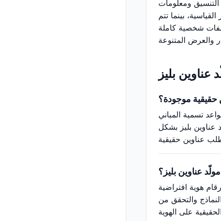
 التنسيق ومعلومات
لقياسية، بينما تتم
ملفات شخصية كاملة
 عناوين بليز
ن حقيقية موجودة؟
واعد تسمية المباني
د عناوين بليز بشكل
لّد عناوين بليز؟
رقام هوية افتراضية
النماذج والتحقق من