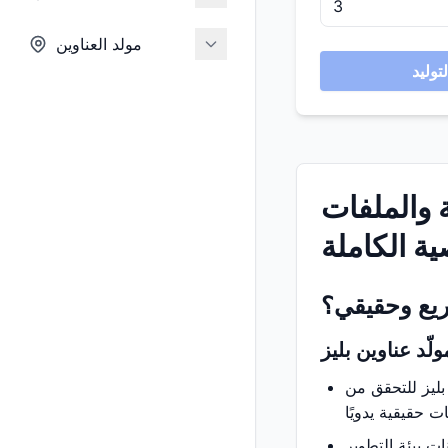
مولد العناوين
ة والملفات
ة الكاملة
ريع وحقيقي؟
لّد عناوين بليز
 بليز للتحقق من
ت بيئة التطوير