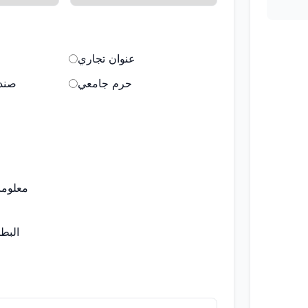
عنوان تجاري
حرم جامعي
صندو
معلوما
البط