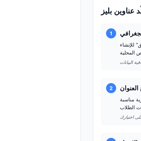
 عناوين بليز
1
" للإنشاء
2
ية مناسبة