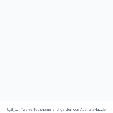
Huzzler
Australia
home_and_garden com
Twelve Tools
شركاؤنا :