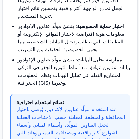
للعناوين الإكوادور والأسماء وأرقام الهواتف وغيرها
لجعل نماذج الواجهة أكثر واقعية وتحسين نتائج اختبار
تجربة المستخدم.
اختبار حماية الخصوصية:
ينشئ مولّد عناوين الإكوادور
معلومات هوية افتراضية لاختبار المواقع الإلكترونية أو
التطبيقات التي تتطلب إدخال البيانات الشخصية، مما
يحمي الخصوصية الحقيقية من التسريب.
ممارسة تحليل البيانات:
ينشئ مولّد عناوين الإكوادور
بيانات عناوين تتوافق مع أنماط التوزيع الجغرافي التركي
لمشاريع التعلم في تحليل البيانات ونظم المعلومات
الجغرافية (GIS) وغيرها.
نصائح استخدام احترافية
عند استخدام مولّد عناوين الإكوادور، يُوصى باختيار
المحافظة والمنطقة المقابلة حسب الاحتياجات الفعلية
لجعل العناوين المولّدة وأسماء المباني وأسماء
الشوارع أكثر واقعية ومصداقية. للسيناريوهات التي