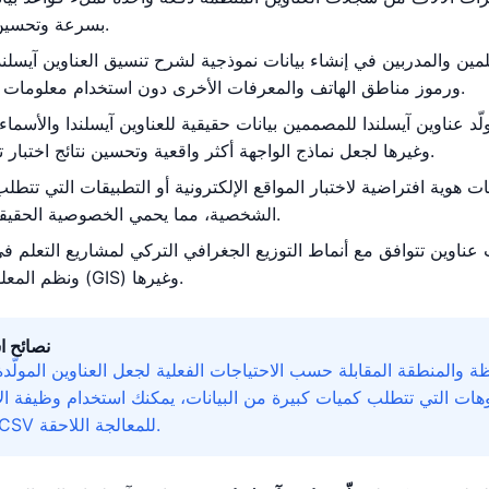
بسرعة وتحسين كفاءة التطوير.
لمين والمدربين في إنشاء بيانات نموذجية لشرح تنسيق العناوين آيسلند
ورموز مناطق الهاتف والمعرفات الأخرى دون استخدام معلومات شخصية حقيقية.
ّد عناوين آيسلندا للمصممين بيانات حقيقية للعناوين آيسلندا والأسماء
وغيرها لجعل نماذج الواجهة أكثر واقعية وتحسين نتائج اختبار تجربة المستخدم.
 هوية افتراضية لاختبار المواقع الإلكترونية أو التطبيقات التي تتطلب
الشخصية، مما يحمي الخصوصية الحقيقية من التسريب.
 عناوين تتوافق مع أنماط التوزيع الجغرافي التركي لمشاريع التعلم في
ونظم المعلومات الجغرافية (GIS) وغيرها.
نصائح ا
ظة والمنطقة المقابلة حسب الاحتياجات الفعلية لجعل العناوين المولّدة
وهات التي تتطلب كميات كبيرة من البيانات، يمكنك استخدام وظيفة ال
التصدير بتنسيق CSV للمعالجة اللاحقة.