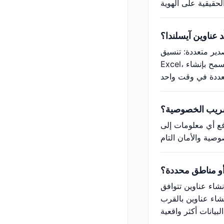
د عناوين آيسلندا؟
 CSV مناسب لفتحه في برامج جداول البيانات مثل
Excel، ويمكن أيضًا إنشاء صور بطاقات الهوية الافتراضية وتخطيطات بطاقات الأعمال. يدعم مولّد عناوين آيسلندا التصدير الدفعي، مما يسمح بإنشاء
تسريب الخصوصية؟
رفع أي معلومات إلى
 أو مناطق محددة؟
شاء عناوين تتوافق
نشاء عناوين بالقرب