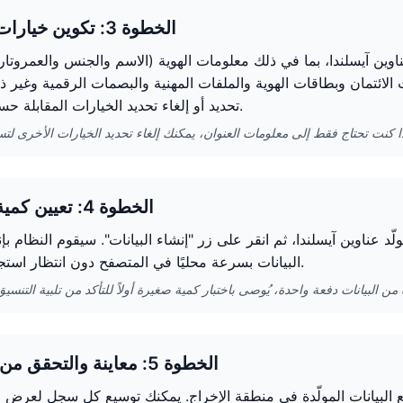
الخطوة 3: تكوين خيارات الإنشاء
عناوين آيسلندا، بما في ذلك معلومات الهوية (الاسم والجنس والعمروتاري
 الائتمان وبطاقات الهوية والملفات المهنية والبصمات الرقمية وغير ذ
تحديد أو إلغاء تحديد الخيارات المقابلة حسب الحاجة.
الخطوة 4: تعيين كمية الإنشاء
سجلات المراد إنشاءها (1-100) في مولّد عناوين آيسلندا، ثم انقر على زر "إنشاء البيانات". سيقوم النظ
البيانات بسرعة محليًا في المتصفح دون انتظار استجابة الخادم.
الخطوة 5: معاينة والتحقق من البيانات
يع البيانات المولّدة في منطقة الإخراج. يمكنك توسيع كل سجل لعرض 