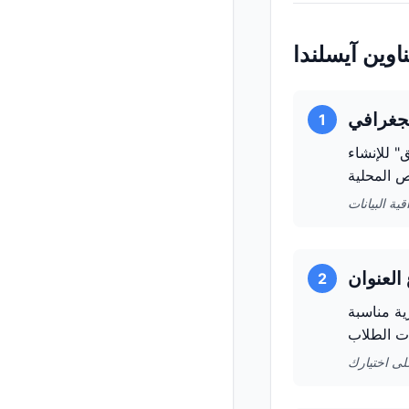
اوين آيسلندا
1
" للإنشاء
2
ية مناسبة