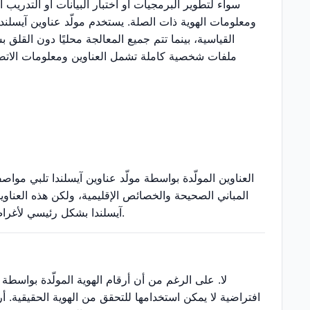
سواء لتطوير البرمجيات أو اختبار البيانات أو التدريب ا
ومعلومات الهوية ذات الصلة. يستخدم مولّد عناوين آيسلندا
القياسية، بينما تتم جميع المعالجة محليًا دون القل
ملفات شخصية كاملة تشمل العناوين ومعلومات الاتصال 
العناوين المولّدة بواسطة مولّد عناوين آيسلندا تلبي موا
المباني الصحيحة والخصائص الإقليمية، ولكن هذه العناوي
آيسلندا بشكل رئيسي لأغراض الاختبار والتطوير والتعليم ولا ينبغي استخدامه لأي غرض رسمي يتطلب عناوين حقيقية.
لا. على الرغم من أن أرقام الهوية المولّدة بواسطة 
افتراضية لا يمكن استخدامها للتحقق من الهوية الحقيقية. أر