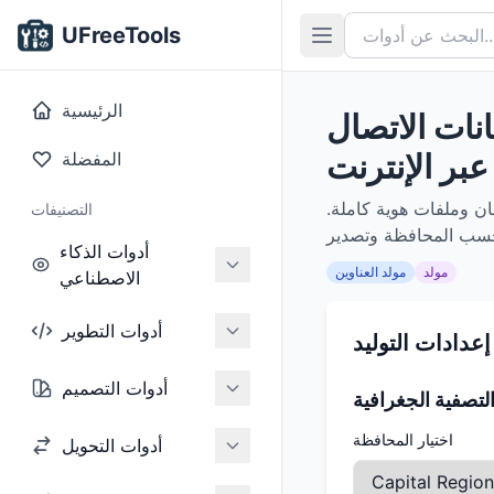
UFreeTools
الرئيسية
انات الاتصال
عبر الإنترنت
المفضلة
مان وملفات هوية كاملة.
التصنيفات
أدوات الذكاء
مولد
مولد العناوين
الاصطناعي
أدوات التطوير
إعدادات التوليد
أدوات التصميم
لتصفية الجغرافية
اختيار المحافظة
أدوات التحويل