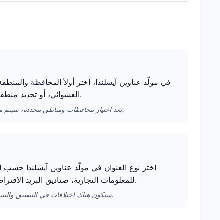
في مولّد عناوين آيسلندا، اختر أولاً المحافظة والمنطق
العشوائي، أو تحديد منطقة محددة للحصول على بيانات عناوين تتوافق بشكل أفضل مع الخصائص المحلية.
بعد اختيار محافظات ومناطق محددة، سيتم مطابقة العناوين وأسماء المباني المولّدة تلقائيًا مع تلك المنطقة، مما يحسن مصداقية البيانات.
اختر نوع العنوان في مولّد عناوين آيسلندا حسب اح
للمعلومات التجارية، صناديق البريد الافتراضية مناسبة للاستخدام المؤقت، وعناوين الحرم الجامعي مناسبة لملفات الطلاب.
ستكون هناك اختلافات في التنسيق والتسمية لأنواع العناوين المختلفة، وسيقوم مولّد عناوين آيسلندا بالتعديل تلقائيًا بناءً على اختيارك.