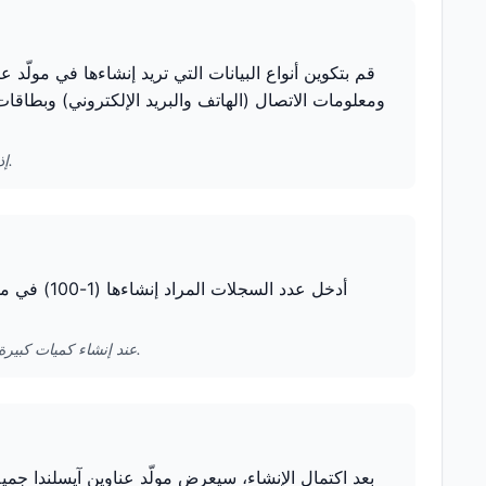
قم بتكوين أنواع البيانات التي تريد إنشاءها في مولّد 
ومعلومات الاتصال (الهاتف والبريد الإلكتروني) وبطاقات
إذا كنت تحتاج فقط إلى معلومات العنوان، يمكنك إلغاء تحديد الخيارات الأخرى لتسريع الإنشاء.
أدخل عدد ال
عند إنشاء كميات كبيرة من البيانات دفعة واحدة، يُوصى باختبار كمية صغيرة أولاً للتأكد من تلبية التنسيق لاحتياجاتك.
بعد اكتمال الإنشاء، سيعرض مولّد عناوين آيسلندا جم