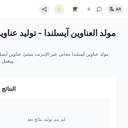
AR
مولد العناوين آيسلندا - توليد عناو
مولد عناوين آيسلندا مجاني عبر الإنترنت ينشئ عناوين آيسلن
يدعم التصفية حسب المحافظة وتصدير JSON/CSV ويعمل بالكامل في المتصفح لحماية الخصوصية.
النتائج 
لم يتم توليد نتائج بعد