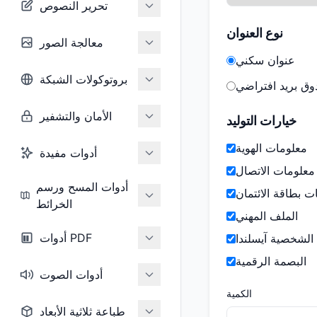
تحرير النصوص
نوع العنوان
معالجة الصور
عنوان سكني
بروتوكولات الشبكة
ق بريد افتراضي
الأمان والتشفير
خيارات التوليد
معلومات الهوية
أدوات مفيدة
معلومات الاتصال
أدوات المسح ورسم
ت بطاقة الائتمان
الخرائط
الملف المهني
أدوات PDF
 الشخصية آيسلندا
البصمة الرقمية
أدوات الصوت
الكمية
طباعة ثلاثية الأبعاد