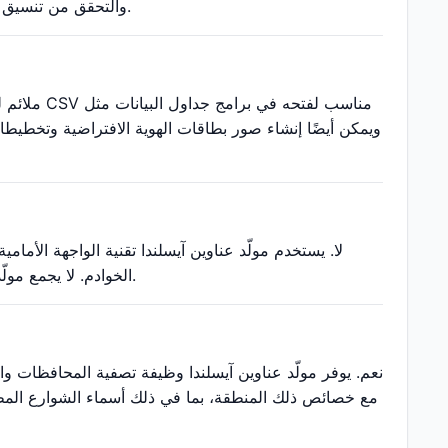
والتحقق من تنسيق البيانات وسيناريوهات التطوير الأخرى ولا يمكن استخدامها للمصادقة الحقيقية على الهوية.
لا. يستخدم مولّد عناوين آيسلندا تقنية الواجهة الأما
الخوادم. لا يجمع مولّد عناوين آيسلندا أو يخزن أو ينقل أي بيانات مستخدم، مما يضمن الخصوصية والأمان التام.
نعم. يوفر مولّد عناوين آيسلندا وظيفة تصفية المحافظات و
مع خصائص ذلك المنطقة، بما في ذلك أسماء الشوارع المطابق