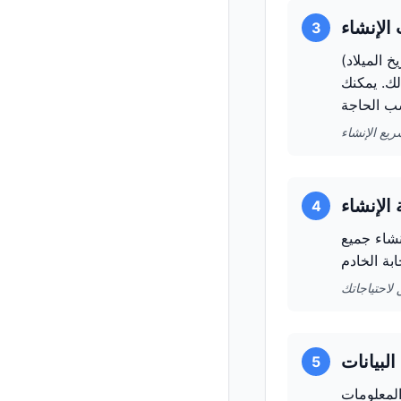
3
خ الميلاد)
لك. يمكنك
4
ام بإنشاء جميع
5
المعلومات