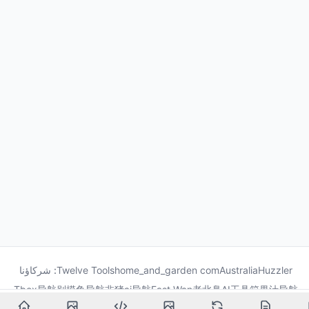
Huzzler
Australia
home_and_garden com
Twelve Tools
شركاؤنا :
Tbox导航
别摸鱼导航
非猪ai导航
Fast Wan
老北鼻AI工具箱
果汁导航
龙喵导航