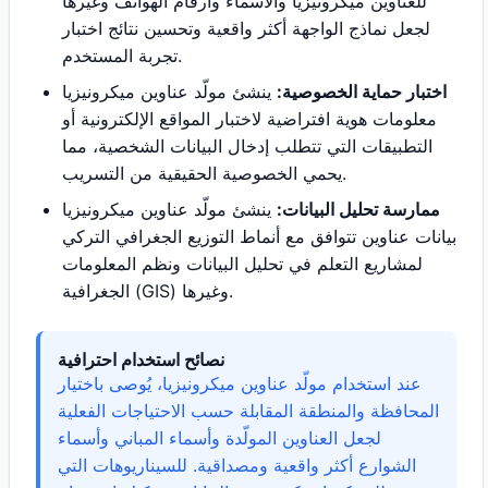
للعناوين ميكرونيزيا والأسماء وأرقام الهواتف وغيرها
لجعل نماذج الواجهة أكثر واقعية وتحسين نتائج اختبار
تجربة المستخدم.
اختبار حماية الخصوصية:
ينشئ مولّد عناوين ميكرونيزيا
معلومات هوية افتراضية لاختبار المواقع الإلكترونية أو
التطبيقات التي تتطلب إدخال البيانات الشخصية، مما
يحمي الخصوصية الحقيقية من التسريب.
ممارسة تحليل البيانات:
ينشئ مولّد عناوين ميكرونيزيا
بيانات عناوين تتوافق مع أنماط التوزيع الجغرافي التركي
لمشاريع التعلم في تحليل البيانات ونظم المعلومات
الجغرافية (GIS) وغيرها.
نصائح استخدام احترافية
عند استخدام مولّد عناوين ميكرونيزيا، يُوصى باختيار
المحافظة والمنطقة المقابلة حسب الاحتياجات الفعلية
لجعل العناوين المولّدة وأسماء المباني وأسماء
الشوارع أكثر واقعية ومصداقية. للسيناريوهات التي