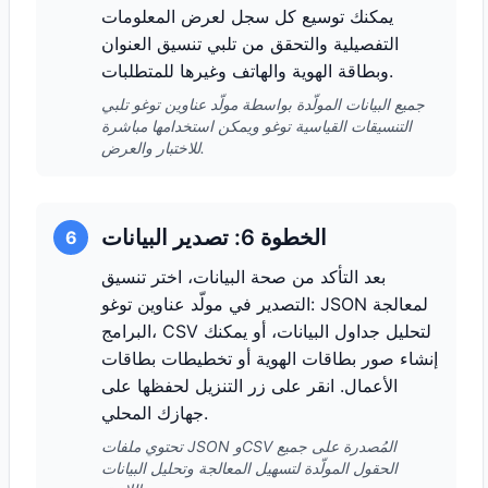
يمكنك توسيع كل سجل لعرض المعلومات
التفصيلية والتحقق من تلبي تنسيق العنوان
وبطاقة الهوية والهاتف وغيرها للمتطلبات.
جميع البيانات المولّدة بواسطة مولّد عناوين توغو تلبي
التنسيقات القياسية توغو ويمكن استخدامها مباشرة
للاختبار والعرض.
الخطوة 6: تصدير البيانات
6
بعد التأكد من صحة البيانات، اختر تنسيق
التصدير في مولّد عناوين توغو: JSON لمعالجة
البرامج، CSV لتحليل جداول البيانات، أو يمكنك
إنشاء صور بطاقات الهوية أو تخطيطات بطاقات
الأعمال. انقر على زر التنزيل لحفظها على
جهازك المحلي.
تحتوي ملفات JSON وCSV المُصدرة على جميع
الحقول المولّدة لتسهيل المعالجة وتحليل البيانات