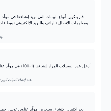
قم بتكوين أنواع البيانات التي تريد إنشاءها في مولّ
ومعلومات الاتصال (الهاتف والبريد الإلكتروني) وبطاقات
إذا كنت تحتاج فقط إلى معلومات العنوان، يمكنك إلغاء تحديد الخيارات الأخرى لتسريع الإنشاء.
أدخل عدد السجلات الم
عند إنشاء كميات كبيرة من البيانات دفعة واحدة، يُوصى باختبار كمية صغيرة أولاً للتأكد من تلبية التنسيق لاحتياجاتك.
بعد اكتمال الإنشاء، سيعرض مولّد عناوين تونس جمي