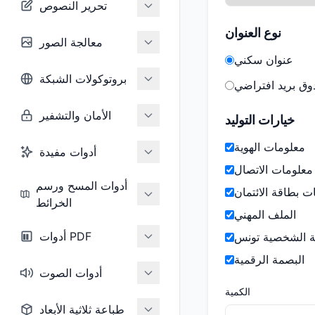
تحرير النصوص
نوع العنوان
معالجة الصور
عنوان سكني
بروتوكولات الشبكة
ق بريد افتراضي
الأمان والتشفير
خيارات التوليد
معلومات الهوية
أدوات مفيدة
معلومات الاتصال
أدوات المسح ورسم
ت بطاقة الائتمان
الخرائط
الملف المهني
أدوات PDF
ة الشخصية تونس
البصمة الرقمية
أدوات الصوت
الكمية
طباعة ثلاثية الأبعاد