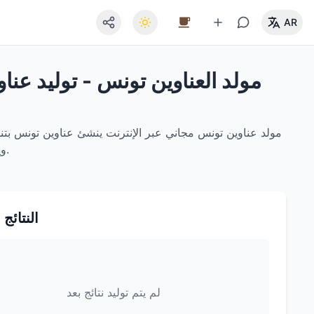
AR
مولد العناوين تونس - توليد عنا
مولد عناوين تونس مجاني عبر الإنترنت ينشئ عناوين تونس بتنس
التصفية حسب المحافظة وتصدير JSON/CSV ويعمل بالكامل في المتصفح لحماية الخصوصية.
النتائج 
لم يتم توليد نتائج بعد