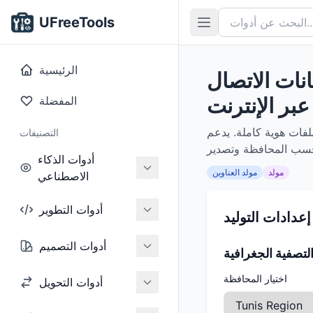
UFreeTools
الرئيسية
انات الاتصال
عبر الإنترنت
المفضلة
لفات هوية كاملة. يدعم
التصنيفات
أدوات الذكاء
مولد
مولد العناوين
الاصطناعي
أدوات التطوير
إعدادات التوليد
أدوات التصميم
لتصفية الجغرافية
اختيار المحافظة
أدوات التحويل