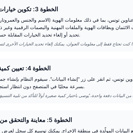
الخطوة 3: تكوين خيارات الإنشاء
د عناوين تونس، بما في ذلك معلومات الهوية (الاسم والجنس والعمروتاريخ
 الائتمان وبطاقات الهوية والملفات المهنية والبصمات الرقمية وغير ذ
تحديد أو إلغاء تحديد الخيارات المقابلة حسب الحاجة.
الخطوة 4: تعيين كمية الإنشاء
راد إنشاءها (1-100) في مولّد عناوين تونس، ثم انقر على زر "إنشاء البيانات". سيقوم النظام بإنشاء
بسرعة محليًا في المتصفح دون انتظار استجابة الخادم.
الخطوة 5: معاينة والتحقق من البيانات
ع البيانات المولّدة في منطقة الإخراج. يمكنك توسيع كل سجل لعرض 