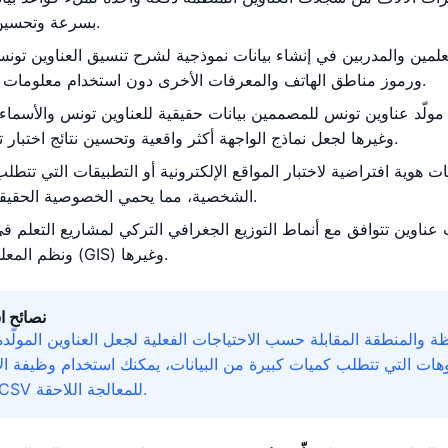
بسرعة وتحسين كفاءة التطوير.
لمين والمدربين في إنشاء بيانات نموذجية لشرح تنسيق العناوين تونس
ورموز مناطق الهاتف والمعرفات الأخرى دون استخدام معلومات شخصية حقيقية.
مولّد عناوين تونس للمصممين بيانات حقيقية للعناوين تونس والأسماء 
وغيرها لجعل نماذج الواجهة أكثر واقعية وتحسين نتائج اختبار تجربة المستخدم.
هوية افتراضية لاختبار المواقع الإلكترونية أو التطبيقات التي تتطلب
الشخصية، مما يحمي الخصوصية الحقيقية من التسريب.
عناوين تتوافق مع أنماط التوزيع الجغرافي التركي لمشاريع التعلم في 
ونظم المعلومات الجغرافية (GIS) وغيرها.
نصائح ا
ة والمنطقة المقابلة حسب الاحتياجات الفعلية لجعل العناوين المولّدة
وهات التي تتطلب كميات كبيرة من البيانات، يمكنك استخدام وظيفة ال
التصدير بتنسيق CSV للمعالجة اللاحقة.