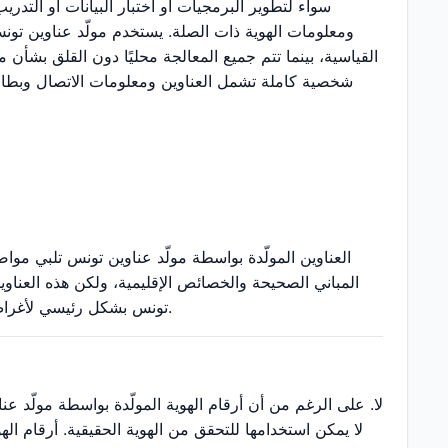
سواء لتطوير البرمجيات أو اختبار البيانات أو التدريب
ومعلومات الهوية ذات الصلة. يستخدم مولّد عناوين تون
القياسية، بينما تتم جميع المعالجة محليًا دون القلق بش
شخصية كاملة تشمل العناوين ومعلومات الاتصال وبطاقات 
العناوين المولّدة بواسطة مولّد عناوين تونس تلبي مو
المباني الصحيحة والخصائص الإقليمية، ولكن هذه العناوي
تونس بشكل رئيسي لأغراض الاختبار والتطوير والتعليم ولا ينبغي استخدامه لأي غرض رسمي يتطلب عناوين حقيقية.
لا. على الرغم من أن أرقام الهوية المولّدة بواسطة مولّد ع
لا يمكن استخدامها للتحقق من الهوية الحقيقية. أرقام اله