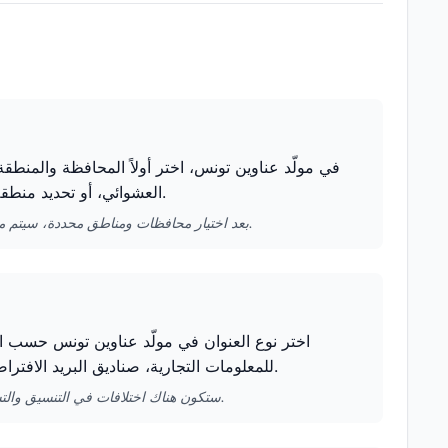
في مولّد عناوين تونس، اختر أولاً المحافظة والمنطقة
العشوائي، أو تحديد منطقة محددة للحصول على بيانات عناوين تتوافق بشكل أفضل مع الخصائص المحلية.
بعد اختيار محافظات ومناطق محددة، سيتم مطابقة العناوين وأسماء المباني المولّدة تلقائيًا مع تلك المنطقة، مما يحسن مصداقية البيانات.
اختر نوع العنوان في مولّد عناوين تونس حسب احت
للمعلومات التجارية، صناديق البريد الافتراضية مناسبة للاستخدام المؤقت، وعناوين الحرم الجامعي مناسبة لملفات الطلاب.
ستكون هناك اختلافات في التنسيق والتسمية لأنواع العناوين المختلفة، وسيقوم مولّد عناوين تونس بالتعديل تلقائيًا بناءً على اختيارك.