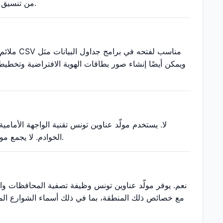
من تنسيق البيانات وسيناريوهات التطوير الأخرى ولا يمكن استخدامها للمصادقة الحقيقية على الهوية.
لا. يستخدم مولّد عناوين تونس تقنية الواجهة الأمام
الخوادم. لا يجمع مولّد عناوين تونس أو يخزن أو ينقل أي بيانات مستخدم، مما يضمن الخصوصية والأمان التام.
نعم. يوفر مولّد عناوين تونس وظيفة تصفية المحافظات وا
مع خصائص ذلك المنطقة، بما في ذلك أسماء الشوارع المطاب