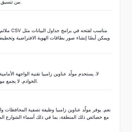
من تنسيق البيانات وسيناريوهات التطوير الأخرى ولا يمكن استخدامها للمصادقة الحقيقية على الهوية.
لا. يستخدم مولّد عناوين زامبيا تقنية الواجهة الأما
الخوادم. لا يجمع مولّد عناوين زامبيا أو يخزن أو ينقل أي بيانات مستخدم، مما يضمن الخصوصية والأمان التام.
نعم. يوفر مولّد عناوين زامبيا وظيفة تصفية المحافظات و
مع خصائص ذلك المنطقة، بما في ذلك أسماء الشوارع المطاب