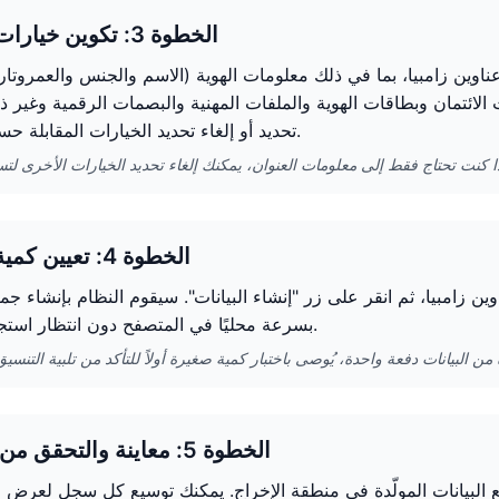
الخطوة 3: تكوين خيارات الإنشاء
 عناوين زامبيا، بما في ذلك معلومات الهوية (الاسم والجنس والعمروتاري
 الائتمان وبطاقات الهوية والملفات المهنية والبصمات الرقمية وغير ذ
تحديد أو إلغاء تحديد الخيارات المقابلة حسب الحاجة.
الخطوة 4: تعيين كمية الإنشاء
راد إنشاءها (1-100) في مولّد عناوين زامبيا، ثم انقر على زر "إنشاء البيانات". سيقوم النظام بإنشاء
بسرعة محليًا في المتصفح دون انتظار استجابة الخادم.
الخطوة 5: معاينة والتحقق من البيانات
يع البيانات المولّدة في منطقة الإخراج. يمكنك توسيع كل سجل لعرض 