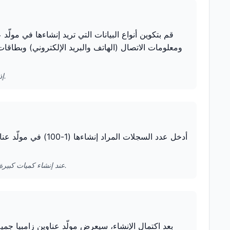
قم بتكوين أنواع البيانات التي تريد إنشاءها في مولّد
ومعلومات الاتصال (الهاتف والبريد الإلكتروني) وبطاقات
إذا كنت تحتاج فقط إلى معلومات العنوان، يمكنك إلغاء تحديد الخيارات الأخرى لتسريع الإنشاء.
أدخل عدد السجلات الم
عند إنشاء كميات كبيرة من البيانات دفعة واحدة، يُوصى باختبار كمية صغيرة أولاً للتأكد من تلبية التنسيق لاحتياجاتك.
بعد اكتمال الإنشاء، سيعرض مولّد عناوين زامبيا جم