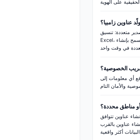
ّد عناوين زامبيا؟
ق CSV مناسب لفتحه في برامج جداول البيانات مثل
Excel، ويمكن أيضًا إنشاء صور بطاقات الهوية الافتراضية وتخطيطات بطاقات الأعمال. يدعم مولّد عناوين زامبيا التصدير الدفعي، مما يسمح بإنشاء
تسريب الخصوصية؟
رفع أي معلومات إلى
 أو مناطق محددة؟
شاء عناوين تتوافق
نشاء عناوين بالقرب