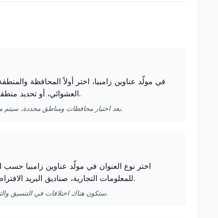
في مولّد عناوين زامبيا، اختر أولاً المحافظة والمنطق
العشوائي، أو تحديد منطقة محددة للحصول على بيانات عناوين تتوافق بشكل أفضل مع الخصائص المحلية.
بعد اختيار محافظات ومناطق محددة، سيتم مطابقة العناوين وأسماء المباني المولّدة تلقائيًا مع تلك المنطقة، مما يحسن مصداقية البيانات.
اختر نوع العنوان في مولّد عناوين زامبيا حسب اح
للمعلومات التجارية، صناديق البريد الافتراضية مناسبة للاستخدام المؤقت، وعناوين الحرم الجامعي مناسبة لملفات الطلاب.
ستكون هناك اختلافات في التنسيق والتسمية لأنواع العناوين المختلفة، وسيقوم مولّد عناوين زامبيا بالتعديل تلقائيًا بناءً على اختيارك.