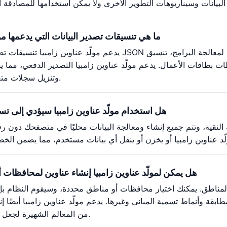
ما هي تنسيقات تصدير البيانات التي يدعمها مول
يدعم مولّد عناوين زامبيا تنسيقات تصدير متعددة: تنسيق JSON ملائم لمعالجة البرامج، تنسي
وتنزيل سجلات متعددة في وقت واحد.
هل استخدام مولّد عناوين زامبيا سيؤدي إلى 
مية النقية، وتتم جميع إنشاء ومعالجة البيانات محليًا في متصفحك دون 
هل يمكن لمولّد عناوين زامبيا إنشاء عناوين لمحافظات
المناطق. يمكنك اختيار محافظات أو مناطق محددة، وسيقوم النظام بإن
قة وأنماط تسمية المباني وغيرها. يدعم مولّد عناوين زامبيا أيضًا إ
من المعالم الشهيرة لجعل البيانات أكثر واقعية.