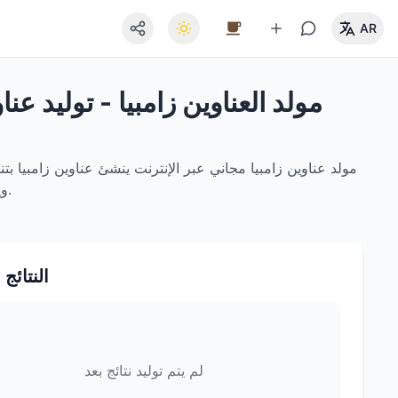
AR
مولد العناوين زامبيا - توليد عن
مولد عناوين زامبيا مجاني عبر الإنترنت ينشئ عناوين زامبيا بت
التصفية حسب المحافظة وتصدير JSON/CSV ويعمل بالكامل في المتصفح لحماية الخصوصية.
النتائج 
لم يتم توليد نتائج بعد