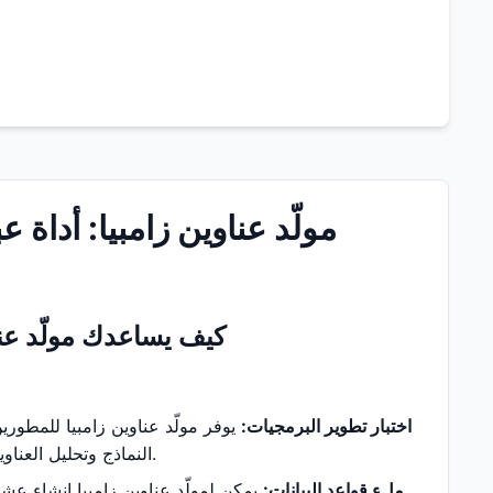
مولّد عناوين زامبيا: أداة ع
كيف يساعدك مولّد عنا
اختبار تطوير البرمجيات:
يوفر مولّد عناوين زامبيا للمطورين
النماذج وتحليل العناوين والتحقق من الهوية والاختبارات الوظيفية الأخرى دون إدخال معلومات حقيقية يدويًا.
ملء قواعد البيانات:
يمكن لمولّد عناوين زامبيا إنشاء عش