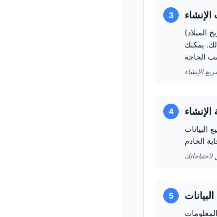
3
خ الميلاد)
لك. يمكنك
4
 جميع البيانات
5
المعلومات