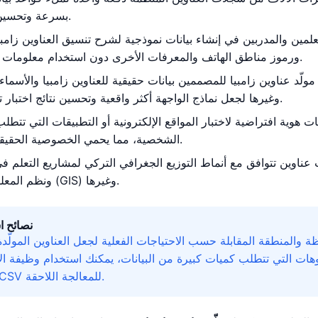
بسرعة وتحسين كفاءة التطوير.
علمين والمدربين في إنشاء بيانات نموذجية لشرح تنسيق العناوين زامبي
ورموز مناطق الهاتف والمعرفات الأخرى دون استخدام معلومات شخصية حقيقية.
ولّد عناوين زامبيا للمصممين بيانات حقيقية للعناوين زامبيا والأسماء
وغيرها لجعل نماذج الواجهة أكثر واقعية وتحسين نتائج اختبار تجربة المستخدم.
 هوية افتراضية لاختبار المواقع الإلكترونية أو التطبيقات التي تتطلب
الشخصية، مما يحمي الخصوصية الحقيقية من التسريب.
ت عناوين تتوافق مع أنماط التوزيع الجغرافي التركي لمشاريع التعلم في
ونظم المعلومات الجغرافية (GIS) وغيرها.
نصائح ا
ظة والمنطقة المقابلة حسب الاحتياجات الفعلية لجعل العناوين المولّدة
وهات التي تتطلب كميات كبيرة من البيانات، يمكنك استخدام وظيفة ال
التصدير بتنسيق CSV للمعالجة اللاحقة.