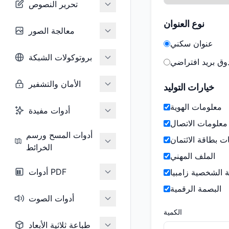
تحرير النصوص
نوع العنوان
معالجة الصور
عنوان سكني
بروتوكولات الشبكة
ق بريد افتراضي
الأمان والتشفير
خيارات التوليد
معلومات الهوية
أدوات مفيدة
معلومات الاتصال
أدوات المسح ورسم
ت بطاقة الائتمان
الخرائط
الملف المهني
أدوات PDF
ة الشخصية زامبيا
البصمة الرقمية
أدوات الصوت
الكمية
طباعة ثلاثية الأبعاد