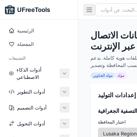
UFreeTools
الرئيسية
انات الاتصال
عبر الإنترنت
المفضلة
لفات هوية كاملة. يدعم
التصنيفات
أدوات الذكاء
مولد
مولد العناوين
الاصطناعي
أدوات التطوير
إعدادات التوليد
أدوات التصميم
لتصفية الجغرافية
اختيار المحافظة
أدوات التحويل