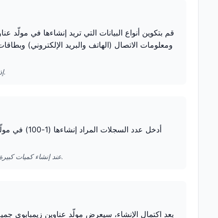
قم بتكوين أنواع البيانات التي تريد إنشاءها في مولّد عن
ومعلومات الاتصال (الهاتف والبريد الإلكتروني) وبطاقات
إذا كنت تحتاج فقط إلى معلومات العنوان، يمكنك إلغاء تحديد الخيارات الأخرى لتسريع الإنشاء.
أدخل عدد السج
عند إنشاء كميات كبيرة من البيانات دفعة واحدة، يُوصى باختبار كمية صغيرة أولاً للتأكد من تلبية التنسيق لاحتياجاتك.
بعد اكتمال الإنشاء، سيعرض مولّد عناوين زيمبابوي جم