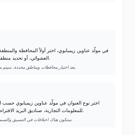
في مولّد عناوين زيمبابوي، اختر أولاً المحافظة والمنطقة
العشوائي، أو تحديد منطقة محددة للحصول على بيانات عناوين تتوافق بشكل أفضل مع الخصائص المحلية.
بعد اختيار محافظات ومناطق محددة، سيتم مطابقة العناوين وأسماء المباني المولّدة تلقائيًا مع تلك المنطقة، مما يحسن مصداقية البيانات.
اختر نوع العنوان في مولّد عناوين زيمبابوي حسب اح
للمعلومات التجارية، صناديق البريد الافتراضية مناسبة للاستخدام المؤقت، وعناوين الحرم الجامعي مناسبة لملفات الطلاب.
ستكون هناك اختلافات في التنسيق والتسمية لأنواع العناوين المختلفة، وسيقوم مولّد عناوين زيمبابوي بالتعديل تلقائيًا بناءً على اختيارك.