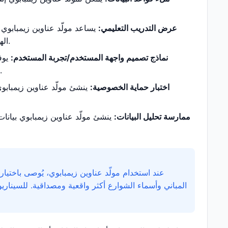
عرض التدريب التعليمي:
يساعد مولّد عناوين زيمبابوي 
الهوية ورموز مناطق الهاتف والمعرفات الأخرى دون استخدام معلومات شخصية حقيقية.
نماذج تصميم واجهة المستخدم/تجربة المستخدم:
يوفر
الهواتف وغيرها لجعل نماذج الواجهة أكثر واقعية وتحسين نتائج اختبار تجربة المستخدم.
اختبار حماية الخصوصية:
ينشئ مولّد عناوين زيمبابوي
ممارسة تحليل البيانات:
ينشئ مولّد عناوين زيمبابوي بيانات
عند استخدام مولّد عناوين زيمبابوي، يُوصى باختيار
المباني وأسماء الشوارع أكثر واقعية ومصداقية. للسيناري