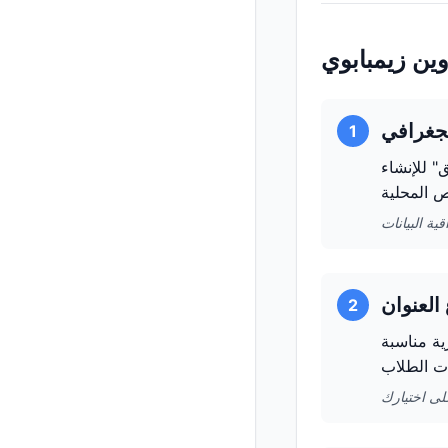
وين زيمبابوي
1
" للإنشاء
2
ية مناسبة