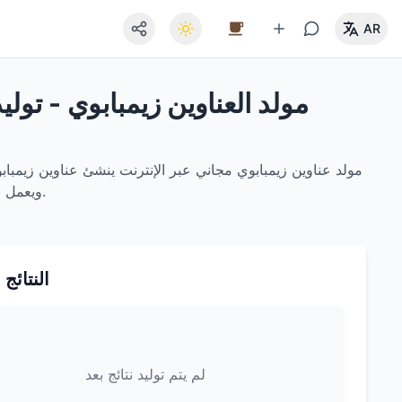
AR
مولد العناوين زيمبابوي - تولي
مولد عناوين زيمبابوي مجاني عبر الإنترنت ينشئ عناوين زيمباب
يدعم التصفية حسب المحافظة وتصدير JSON/CSV ويعمل بالكامل في المتصفح لحماية الخصوصية.
النتائج 
لم يتم توليد نتائج بعد