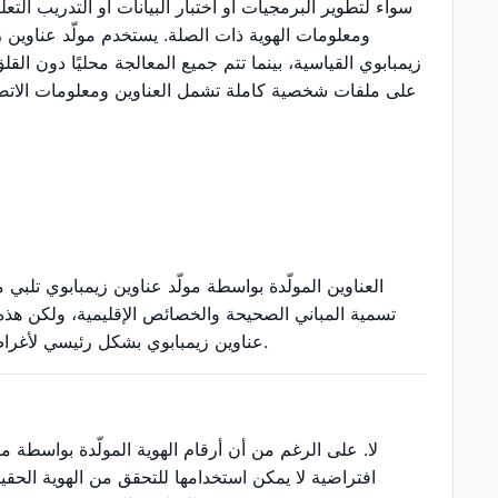
سواء لتطوير البرمجيات أو اختبار البيانات أو التدريب التعل
ومعلومات الهوية ذات الصلة. يستخدم مولّد عناوين ز
زيمبابوي القياسية، بينما تتم جميع المعالجة محليًا دون ا
على ملفات شخصية كاملة تشمل العناوين ومعلومات الاتصال و
العناوين المولّدة بواسطة مولّد عناوين زيمبابوي تلب
تسمية المباني الصحيحة والخصائص الإقليمية، ولكن هذه ا
عناوين زيمبابوي بشكل رئيسي لأغراض الاختبار والتطوير والتعليم ولا ينبغي استخدامه لأي غرض رسمي يتطلب عناوين حقيقية.
لا. على الرغم من أن أرقام الهوية المولّدة بواسطة مو
افتراضية لا يمكن استخدامها للتحقق من الهوية الحقيق