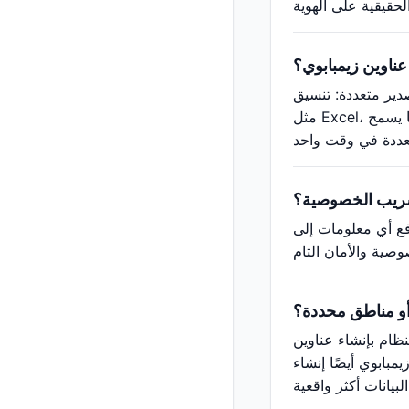
 عناوين زيمبابوي؟
يق CSV مناسب لفتحه في برامج جداول البيانات
مثل Excel، ويمكن أيضًا إنشاء صور بطاقات الهوية الافتراضية وتخطيطات بطاقات الأعمال. يدعم مولّد عناوين زيمبابوي التصدير الدفعي، مما يسمح
تسريب الخصوصية؟
رفع أي معلومات إلى
 أو مناطق محددة؟
ظام بإنشاء عناوين
مبابوي أيضًا إنشاء