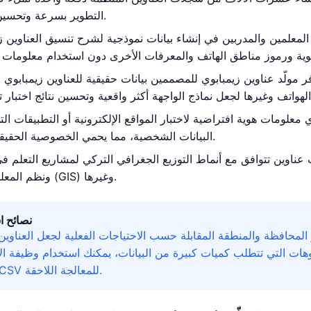
التطوير بسرعة وتحسين كفاءة التطوير.
المعلمين والمدربين في إنشاء بيانات نموذجية لشرح تنسيق العناوين ز
 مولّد عناوين زيمبابوي للمصممين بيانات حقيقية للعناوين زيمبابوي و
 معلومات هوية افتراضية لاختبار المواقع الإلكترونية أو التطبيقات ال
البيانات الشخصية، مما يحمي الخصوصية الحقيقية من التسريب.
 عناوين تتوافق مع أنماط التوزيع الجغرافي التركي لمشاريع التعلم في
ونظم المعلومات الجغرافية (GIS) وغيرها.
نصائح ا
 المحافظة والمنطقة المقابلة حسب الاحتياجات الفعلية لجعل العناوين 
وهات التي تتطلب كميات كبيرة من البيانات، يمكنك استخدام وظيفة ال
التصدير بتنسيق CSV للمعالجة اللاحقة.