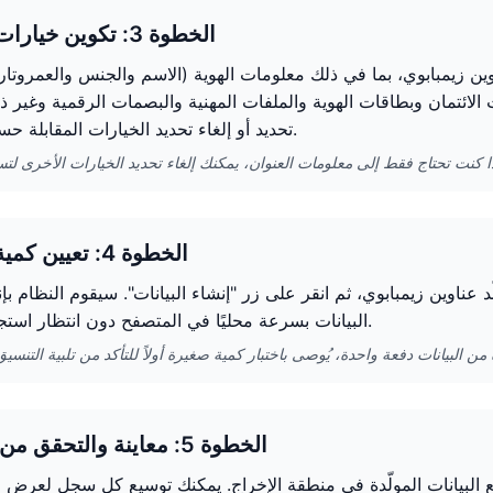
الخطوة 3: تكوين خيارات الإنشاء
اوين زيمبابوي، بما في ذلك معلومات الهوية (الاسم والجنس والعمروتاريخ
 الائتمان وبطاقات الهوية والملفات المهنية والبصمات الرقمية وغير ذ
تحديد أو إلغاء تحديد الخيارات المقابلة حسب الحاجة.
الخطوة 4: تعيين كمية الإنشاء
لات المراد إنشاءها (1-100) في مولّد عناوين زيمبابوي، ثم انقر على زر "إنشاء البيانات". سيقوم النظ
البيانات بسرعة محليًا في المتصفح دون انتظار استجابة الخادم.
الخطوة 5: معاينة والتحقق من البيانات
يع البيانات المولّدة في منطقة الإخراج. يمكنك توسيع كل سجل لعرض 