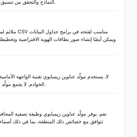
النماذج والتحقق من تنسيق البيانات وسيناريوهات التطوير الأخرى ولا يمكن استخدامها للمصادقة الحقيقية على الهوية.
لا. يستخدم مولّد عناوين زيمبابوي تقنية الواجهة الأما
الخوادم. لا يجمع مولّد عناوين زيمبابوي أو يخزن أو ينقل أي بيانات مستخدم، مما يضمن الخصوصية والأمان التام.
نعم. يوفر مولّد عناوين زيمبابوي وظيفة تصفية المحا
تتوافق مع خصائص ذلك المنطقة، بما في ذلك أسماء الش