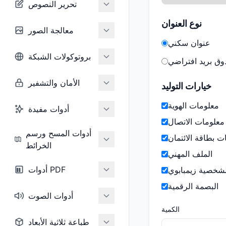
تحرير النصوص
نوع العنوان
معالجة الصور
عنوان سكني
بروتوكولات الشبكة
ق بريد افتراضي
الأمان والتشفير
خيارات التوليد
معلومات الهوية
أدوات مفيدة
معلومات الاتصال
أدوات المسح ورسم
ت بطاقة الائتمان
الخرائط
الملف المهني
أدوات PDF
لشخصية زيمبابوي
البصمة الرقمية
أدوات الصوت
الكمية
طباعة ثلاثية الأبعاد