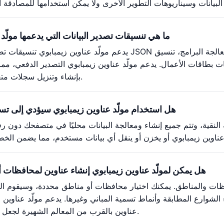
ما هي تنسيقات تصدير البيانات التي يدعمها مولّد
يدعم مولّد عناوين زيمبابوي تنسيقات تصدير متعددة: تنسيق JSON ملائم لمعالجة البرامج، تنس
بإنشاء وتنزيل سجلات متعددة في وقت واحد.
هل استخدام مولّد عناوين زيمبابوي سيؤدي إلى 
مية النقية، وتتم جميع إنشاء ومعالجة البيانات محليًا في متصفحك دون 
هل يمكن لمولّد عناوين زيمبابوي إنشاء عناوين لمحافظات
فظات والمناطق. يمكنك اختيار محافظات أو مناطق محددة، وسيقوم الن
وارع المطابقة وأنماط تسمية المباني وغيرها. يدعم مولّد عناوين زي
عناوين بالقرب من المعالم الشهيرة لجعل البيانات أكثر واقعية.