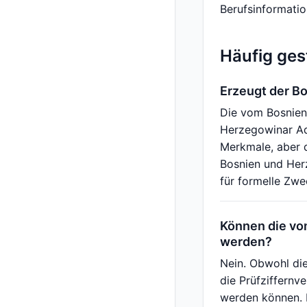
Berufsinformati
Häufig ges
Erzeugt der B
Die vom Bosnien
Herzegowinar Ad
Merkmale, aber d
Bosnien und Her
für formelle Zwe
Können die v
werden?
Nein. Obwohl di
die Prüfziffernv
werden können. 