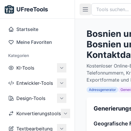
UFreeTools
Startseite
Bosnien u
Bosnien u
Meine Favoriten
Kontaktda
Kategorien
Kostenloser Online
KI-Tools
Telefonnummern, Kre
Exportformate und l
Entwickler-Tools
Adressgenerator
Gener
Design-Tools
Generierungs
Konvertierungstools
Geografische F
Textbearbeitung