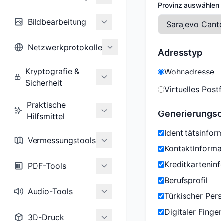
Provinz auswählen
Bildbearbeitung
Netzwerkprotokolle
Adresstyp
Kryptografie &
Wohnadresse
Sicherheit
Virtuelles Post
Praktische
Generierungs
Hilfsmittel
Identitätsinfor
Vermessungstools
Kontaktinforma
Kreditkartenin
PDF-Tools
Berufsprofil
Audio-Tools
Türkischer Per
Digitaler Fing
3D-Druck