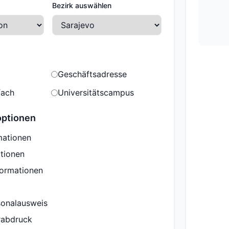
Bezirk auswählen
Geschäftsadresse
fach
Universitätscampus
optionen
mationen
tionen
formationen
sonalausweis
erabdruck