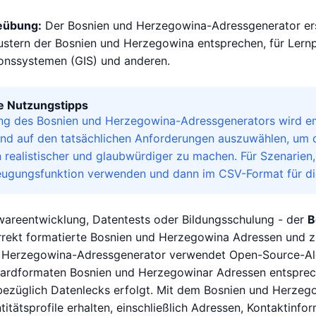
eübung:
Der Bosnien und Herzegowina-Adressgenerator erst
stern der Bosnien und Herzegowina entsprechen, für Lernp
onssystemen (GIS) und anderen.
le Nutzungstipps
ng des Bosnien und Herzegowina-Adressgenerators wird em
end auf den tatsächlichen Anforderungen auszuwählen, um
realistischer und glaubwürdiger zu machen. Für Szenarien
eugungsfunktion verwenden und dann im CSV-Format für die
wareentwicklung, Datentests oder Bildungsschulung - der
B
rekt formatierte Bosnien und Herzegowina Adressen und zug
 Herzegowina-Adressgenerator verwendet Open-Source-Algo
ardformaten Bosnien und Herzegowinar Adressen entsprech
ezüglich Datenlecks erfolgt. Mit dem Bosnien und Herzeg
titätsprofile erhalten, einschließlich Adressen, Kontaktinfo