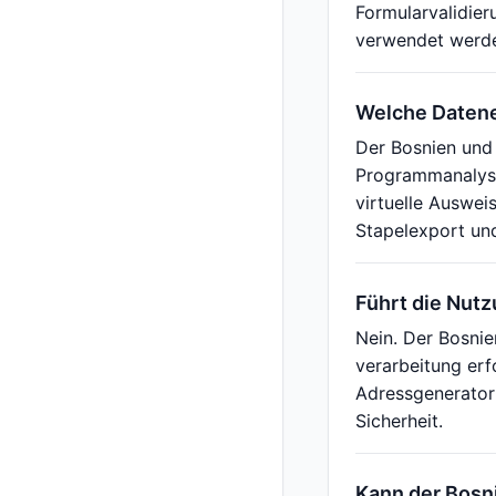
Formularvalidier
verwendet werd
Welche Datene
Der Bosnien und
Programmanalyse
virtuelle Auswei
Stapelexport un
Führt die Nut
Nein. Der Bosni
verarbeitung erf
Adressgenerator 
Sicherheit.
Kann der Bosn