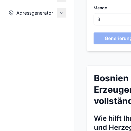
Menge
Adressgenerator
Generierung
Bosnien
Erzeuge
vollständ
Wie hilft 
und Herze