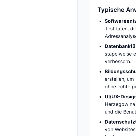
Typische An
Softwareentw
Testdaten, d
Adressanalyse
Datenbankfül
stapelweise 
verbessern.
Bildungssch
erstellen, um
ohne echte p
UI/UX-Desig
Herzegowina 
und die Benut
Datenschutzt
von Websites 