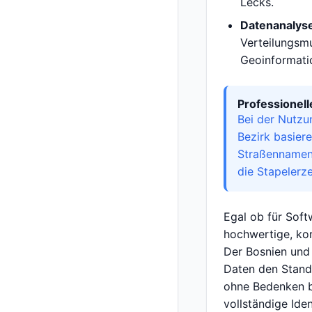
Lecks.
Datenanalys
Verteilungsmu
Geoinformati
Professionel
Bei der Nutzu
Bezirk basier
Straßennamen 
die Stapelerz
Egal ob für Soft
hochwertige, kor
Der Bosnien und
Daten den Stand
ohne Bedenken b
vollständige Iden