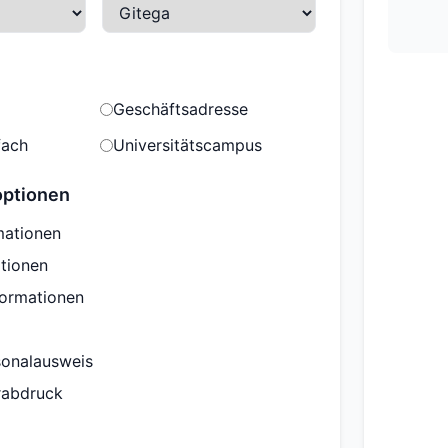
Geschäftsadresse
fach
Universitätscampus
optionen
mationen
tionen
formationen
sonalausweis
erabdruck