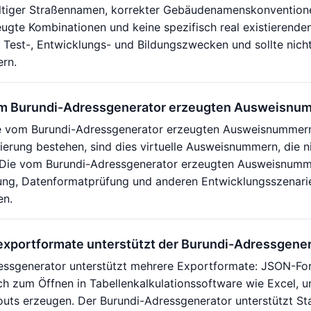
gültiger Straßennamen, korrekter Gebäudenamenskonvention
zeugte Kombinationen und keine spezifisch real existierend
 Test-, Entwicklungs- und Bildungszwecken und sollte nich
ern.
om Burundi-Adressgenerator erzeugten Ausweisnu
e vom Burundi-Adressgenerator erzeugten Ausweisnummern 
izierung bestehen, sind dies virtuelle Ausweisnummern, die n
Die vom Burundi-Adressgenerator erzeugten Ausweisnumm
ung, Datenformatprüfung und anderen Entwicklungsszenarie
en.
xportformate unterstützt der Burundi-Adressgener
essgenerator unterstützt mehrere Exportformate: JSON-Fo
ch zum Öffnen in Tabellenkalkulationssoftware wie Excel, u
youts erzeugen. Der Burundi-Adressgenerator unterstützt S