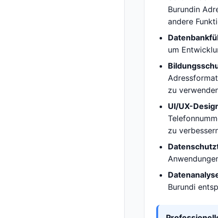
Burundin Adre
andere Funkti
Datenbankfül
um Entwicklu
Bildungssch
Adressformate
zu verwenden
UI/UX-Desig
Telefonnumme
zu verbessern
Datenschutzt
Anwendungen, 
Datenanalys
Burundi entsp
Professionel