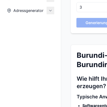
Adressgenerator
Generierung
Burundi-
Burundir
Wie hilft 
erzeugen?
Typische An
Softwareentw