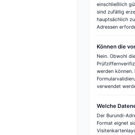
einschließlich 
sind zufällig er
hauptsächlich zu
Adressen erford
Können die v
Nein. Obwohl di
Prüfziffernverif
werden können. 
Formularvalidier
verwendet werd
Welche Datene
Der Burundi-Adr
Format eignet si
Visitenkartenla