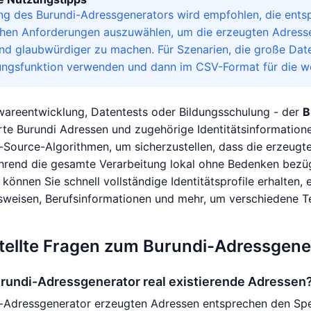
ng des Burundi-Adressgenerators wird empfohlen, die ents
ichen Anforderungen auszuwählen, um die erzeugten Adre
 und glaubwürdiger zu machen. Für Szenarien, die große Da
ngsfunktion verwenden und dann im CSV-Format für die wei
wareentwicklung, Datentests oder Bildungsschulung - der
B
rte Burundi Adressen und zugehörige Identitätsinformatione
Source-Algorithmen, um sicherzustellen, dass die erzeugt
hrend die gesamte Verarbeitung lokal ohne Bedenken bezügl
können Sie schnell vollständige Identitätsprofile erhalten, 
usweisen, Berufsinformationen und mehr, um verschiedene 
tellte Fragen zum Burundi-Adressgene
urundi-Adressgenerator real existierende Adressen
-Adressgenerator erzeugten Adressen entsprechen den Spez