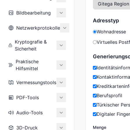
Bildbearbeitung
Adresstyp
Netzwerkprotokolle
Wohnadresse
Kryptografie &
Virtuelles Post
Sicherheit
Generierungs
Praktische
Identitätsinfor
Hilfsmittel
Kontaktinforma
Vermessungstools
Kreditkartenin
Berufsprofil
PDF-Tools
Türkischer Per
Audio-Tools
Digitaler Fing
3D-Druck
Menge