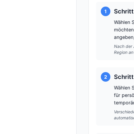
Schrit
1
Wählen S
möchten.
angeben,
Nach der 
Region an
Schrit
2
Wählen S
für pers
temporär
Verschied
automatis