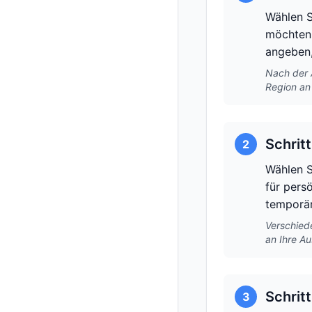
Wählen S
möchten.
angeben,
Nach der 
Region an
Schrit
2
Wählen S
für pers
temporär
Verschied
an Ihre Au
Schrit
3