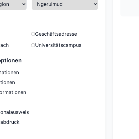
Geschäftsadresse
fach
Universitätscampus
optionen
mationen
tionen
formationen
sonalausweis
erabdruck