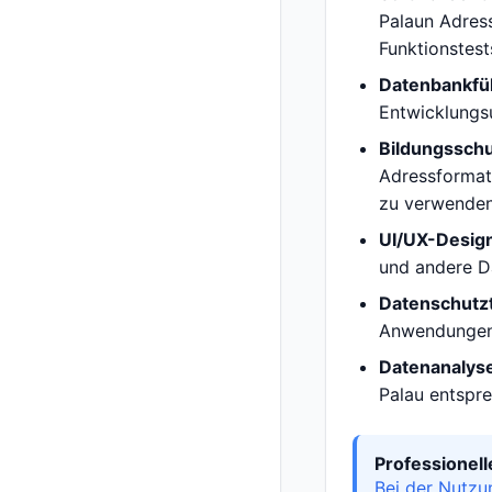
Palaun Adress
Funktionstest
Datenbankfül
Entwicklungs
Bildungssch
Adressformate
zu verwenden
UI/UX-Desig
und andere Da
Datenschutzt
Anwendungen, 
Datenanalys
Palau entspre
Professionel
Bei der Nutzu