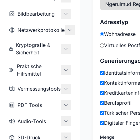
Bildbearbeitung
Adresstyp
Netzwerkprotokolle
Wohnadresse
Kryptografie &
Virtuelles Post
Sicherheit
Generierungs
Praktische
Identitätsinfor
Hilfsmittel
Kontaktinforma
Vermessungstools
Kreditkartenin
Berufsprofil
PDF-Tools
Türkischer Per
Audio-Tools
Digitaler Fing
3D-Druck
Menge