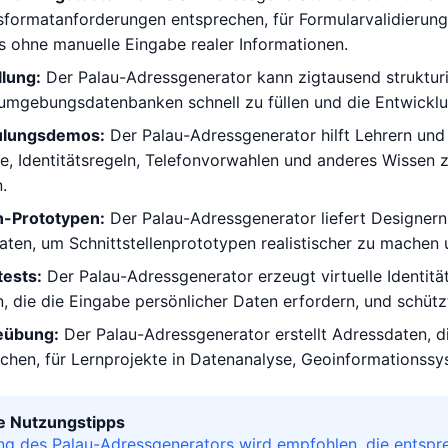
formatanforderungen entsprechen, für Formularvalidierung,
s ohne manuelle Eingabe realer Informationen.
lung:
Der Palau-Adressgenerator kann zigtausend struktur
umgebungsdatenbanken schnell zu füllen und die Entwicklun
ulungsdemos:
Der Palau-Adressgenerator hilft Lehrern und T
, Identitätsregeln, Telefonvorwahlen und anderes Wissen z
.
n-Prototypen:
Der Palau-Adressgenerator liefert Designer
ten, um Schnittstellenprototypen realistischer zu machen 
ests:
Der Palau-Adressgenerator erzeugt virtuelle Identit
die die Eingabe persönlicher Daten erfordern, und schützt
eübung:
Der Palau-Adressgenerator erstellt Adressdaten, d
chen, für Lernprojekte in Datenanalyse, Geoinformationss
le Nutzungstipps
ng des Palau-Adressgenerators wird empfohlen, die entspr