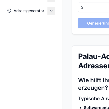
Adressgenerator
Generierung
Palau-Ad
Adressen
Wie hilft 
erzeugen?
Typische An
Softwareentw