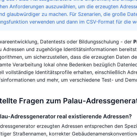
ichen Anforderungen auszuwählen, um die erzeugten Adre
 und glaubwürdiger zu machen. Für Szenarien, die große Da
ngsfunktion verwenden und dann im CSV-Format für die wei
wareentwicklung, Datentests oder Bildungsschulung - der
P
u Adressen und zugehörige Identitätsinformationen bereits
orithmen, um sicherzustellen, dass die erzeugten Daten d
amte Verarbeitung lokal ohne Bedenken bezüglich Datenlec
l vollständige Identitätsprofile erhalten, einschließlich Ad
fsinformationen und mehr, um verschiedene Test- und Demo
tellte Fragen zum Palau-Adressgenera
alau-Adressgenerator real existierende Adressen?
dressgenerator erzeugten Adressen entsprechen den Spezif
gültiger Straßennamen, korrekter Gebäudenamenskonvention