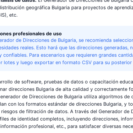
nálisis de datos:
El Generador de Direcciones de Bulgaria c
istribución geográfica Bulgaria para proyectos de aprendiz
IS), etc.
nes profesionales de uso
erador de Direcciones de Bulgaria, se recomienda seleccion
esidades reales. Esto hará que las direcciones generadas, 
 y confiables. Para escenarios que requieren grandes canti
r lotes y luego exportar en formato CSV para su posterior
rrollo de software, pruebas de datos o capacitación educa
ar direcciones Bulgaria de alta calidad y correctamente f
Generador de Direcciones de Bulgaria utiliza algoritmos de 
n con los formatos estándar de direcciones Bulgaria, y t
riesgos de filtración de datos. A través del Generador de 
iles de identidad completos, incluyendo direcciones, inform
, información profesional, etc., para satisfacer diversas n