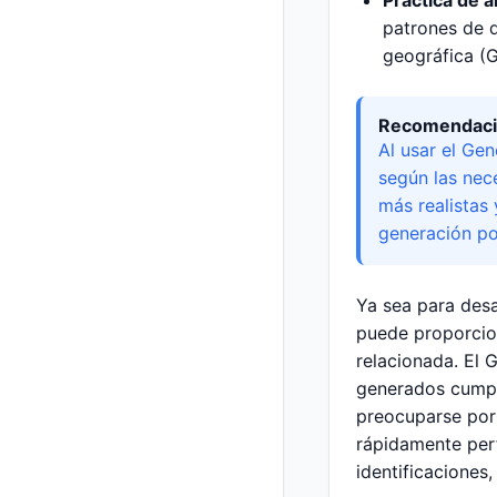
Práctica de a
patrones de d
geográfica (G
Recomendacio
Al usar el Gen
según las nec
más realistas
generación po
Ya sea para desa
puede proporcion
relacionada. El 
generados cumpla
preocuparse por 
rápidamente perf
identificaciones