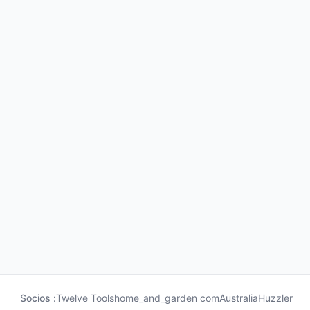
Socios :
Twelve Tools
home_and_garden com
Australia
Huzzler