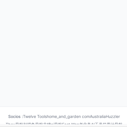
Socios :
Twelve Tools
home_and_garden com
Australia
Huzzler
Tbox导航
别摸鱼导航
非猪ai导航
Fast Wan
老北鼻AI工具箱
果汁导航