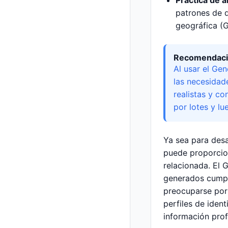
Práctica de a
patrones de d
geográfica (G
Recomendacio
Al usar el Ge
las necesidad
realistas y c
por lotes y l
Ya sea para desa
puede proporcion
relacionada. El 
generados cumpl
preocuparse por 
perfiles de iden
información prof