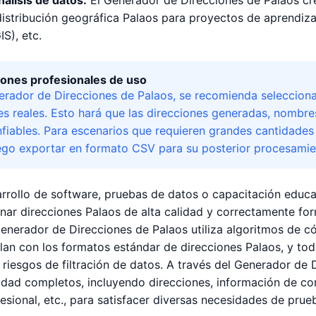
nálisis de datos:
El Generador de Direcciones de Palaos cre
istribución geográfica Palaos para proyectos de aprendizaj
IS), etc.
nes profesionales de uso
nerador de Direcciones de Palaos, se recomienda seleccionar
es reales. Esto hará que las direcciones generadas, nombre
onfiables. Para escenarios que requieren grandes cantidades
uego exportar en formato CSV para su posterior procesamie
rrollo de software, pruebas de datos o capacitación educa
ar direcciones Palaos de alta calidad y correctamente for
Generador de Direcciones de Palaos utiliza algoritmos de c
an con los formatos estándar de direcciones Palaos, y tod
riesgos de filtración de datos. A través del Generador de
tidad completos, incluyendo direcciones, información de cont
esional, etc., para satisfacer diversas necesidades de pru