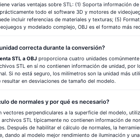
iene varias ventajas sobre STL: (1) Soporta información de
rácticamente todo el software 3D y motores de videojuego
uede incluir referencias de materiales y texturas; (5) Format
ideojuegos y modelado complejo, OBJ es el formato más r
 unidad correcta durante la conversión?
enta STL a OBJ
proporciona cuatro unidades comúnmente ut
chivos STL en sí no contienen información de unidad, por 
nal. Si no está seguro, los milímetros son la unidad más uti
 resultar en desviaciones de tamaño del modelo.
culo de normales y por qué es necesario?
 vectores perpendiculares a la superficie del modelo, utiliz
 archivos STL típicamente no contienen información de no
s. Después de habilitar el cálculo de normales, la herram
e, dando al modelo mejor rendimiento de iluminación y una 