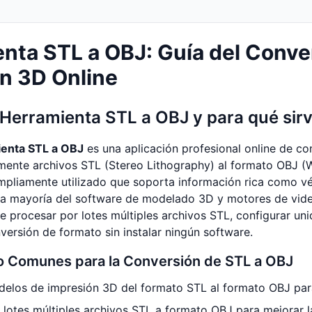
nta STL a OBJ: Guía del Conve
n 3D Online
 Herramienta STL a OBJ y para qué sir
enta STL a OBJ
es una aplicación profesional online de c
mente archivos STL (Stereo Lithography) al formato OBJ (
pliamente utilizado que soporta información rica como vér
la mayoría del software de modelado 3D y motores de vid
e procesar por lotes múltiples archivos STL, configurar un
versión de formato sin instalar ningún software.
 Comunes para la Conversión de STL a OBJ
delos de impresión 3D del formato STL al formato OBJ par
 lotes múltiples archivos STL a formato OBJ para mejorar l