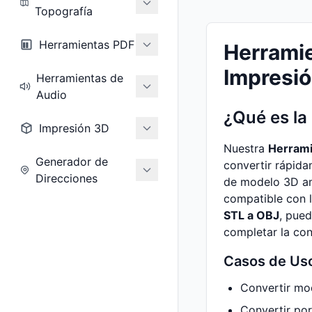
Topografía
Herramientas PDF
Herramie
Impresió
Herramientas de
Audio
¿Qué es la
Impresión 3D
Nuestra
Herrami
Generador de
convertir rápida
Direcciones
de modelo 3D am
compatible con 
STL a OBJ
, pued
completar la con
Casos de Uso
Convertir mo
Convertir por