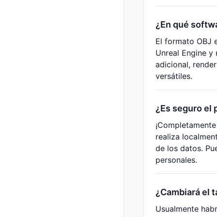
¿En qué softw
El formato OBJ e
Unreal Engine y
adicional, rende
versátiles.
¿Es seguro el 
¡Completamente s
realiza localmen
de los datos. P
personales.
¿Cambiará el 
Usualmente habrá