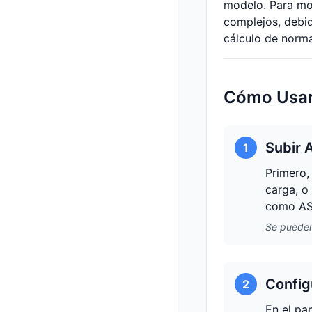
modelo. Para mo
complejos, debid
cálculo de norma
Cómo Usar
Subir 
1
Primero,
carga, o
como ASC
Se pueden
Config
2
En el pa