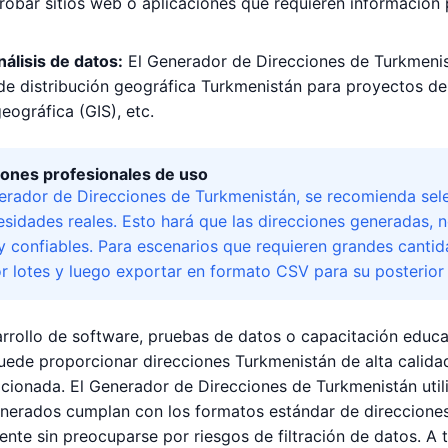
probar sitios web o aplicaciones que requieren información 
nálisis de datos:
El Generador de Direcciones de Turkmenis
de distribución geográfica Turkmenistán para proyectos de 
eográfica (GIS), etc.
nes profesionales de uso
nerador de Direcciones de Turkmenistán, se recomienda selec
esidades reales. Esto hará que las direcciones generadas, 
 y confiables. Para escenarios que requieren grandes canti
r lotes y luego exportar en formato CSV para su posterior
rrollo de software, pruebas de datos o capacitación educa
ede proporcionar direcciones Turkmenistán de alta calida
acionada. El Generador de Direcciones de Turkmenistán util
enerados cumplan con los formatos estándar de direcciones
nte sin preocuparse por riesgos de filtración de datos. A