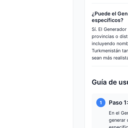
¿Puede el Gene
específicos?
Sí. El Generador
provincias o dist
incluyendo nombr
Turkmenistán tam
sean más realist
Guía de us
Paso 1
1
En el Ge
generar 
especifi