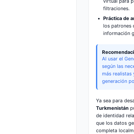
virtual para 
filtraciones.
Práctica de a
los patrones 
información g
Recomendacio
Al usar el Ge
según las nec
más realistas
generación po
Ya sea para desa
Turkmenistán
pu
de identidad rel
que los datos g
completa localme