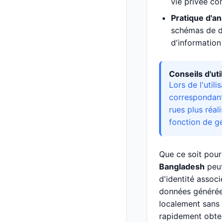
vie privée con
Pratique d'a
schémas de d
d'information
Conseils d'ut
Lors de l'util
correspondant
rues plus réal
fonction de gé
Que ce soit pour
Bangladesh
peut
d'identité assoc
données générées
localement sans 
rapidement obten