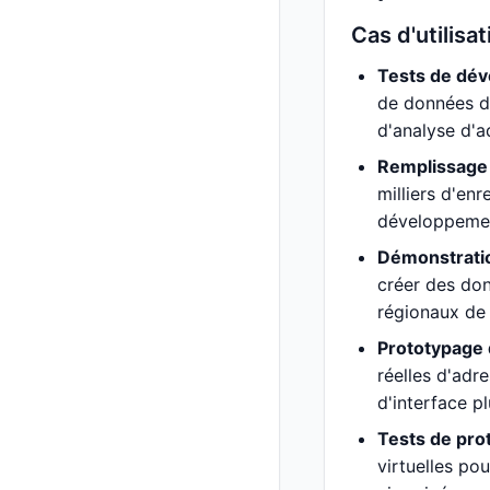
Cas d'utilis
Tests de dév
de données de
d'analyse d'ad
Remplissage 
milliers d'en
développement
Démonstratio
créer des don
régionaux de 
Prototypage 
réelles d'adr
d'interface pl
Tests de prot
virtuelles po