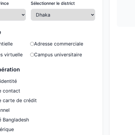
vince
Sélectionner le district
e
tielle
Adresse commerciale
s virtuelle
Campus universitaire
nération
identité
e contact
 carte de crédit
onnel
té Bangladesh
érique