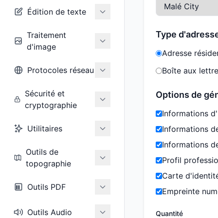
Édition de texte
Type d'adress
Traitement
d'image
Adresse résiden
Protocoles réseau
Boîte aux lettre
Sécurité et
Options de gé
cryptographie
Informations d'
Utilitaires
Informations d
Informations de
Outils de
Profil professi
topographie
Carte d'identit
Outils PDF
Empreinte num
Outils Audio
Quantité