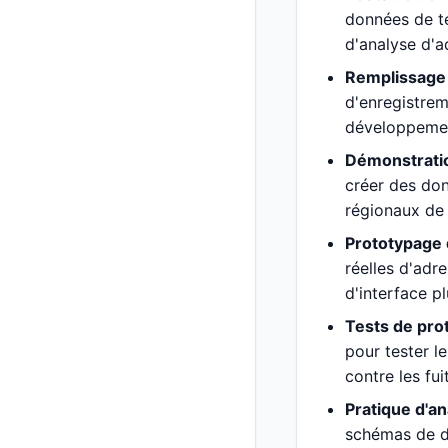
données de te
d'analyse d'ad
Remplissage 
d'enregistrem
développement
Démonstratio
créer des don
régionaux de 
Prototypage 
réelles d'adr
d'interface pl
Tests de prot
pour tester l
contre les fui
Pratique d'a
schémas de d