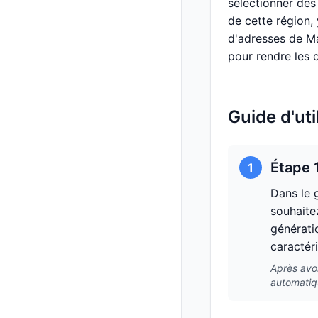
sélectionner des
de cette région,
d'adresses de Ma
pour rendre les 
Guide d'ut
Étape 
1
Dans le 
souhaite
générati
caractéri
Après avoi
automatiqu