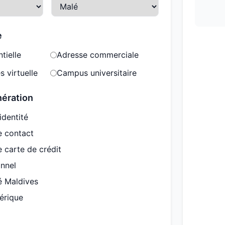
e
tielle
Adresse commerciale
s virtuelle
Campus universitaire
nération
identité
e contact
 carte de crédit
onnel
é Maldives
érique