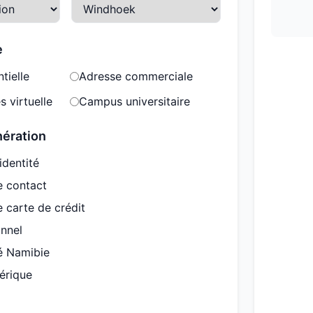
e
tielle
Adresse commerciale
s virtuelle
Campus universitaire
nération
identité
e contact
 carte de crédit
onnel
té Namibie
érique