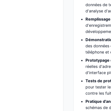
données de te
d'analyse d'ad
Remplissage 
d'enregistrem
développement
Démonstratio
des données d
téléphone et 
Prototypage 
réelles d'adr
d'interface pl
Tests de prot
pour tester l
contre les fui
Pratique d'a
schémas de d