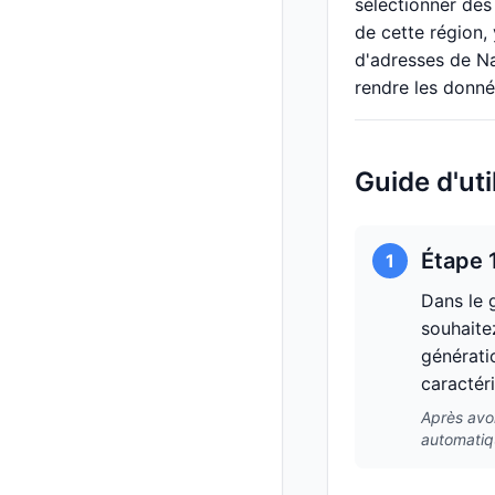
sélectionner des
de cette région,
d'adresses de Na
rendre les donnée
Guide d'ut
Étape 
1
Dans le 
souhaite
générati
caractéri
Après avoi
automatiqu