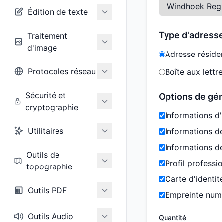
Édition de texte
Type d'adress
Traitement
d'image
Adresse résiden
Protocoles réseau
Boîte aux lettre
Sécurité et
Options de gé
cryptographie
Informations d'
Utilitaires
Informations d
Informations de
Outils de
Profil professi
topographie
Carte d'identi
Outils PDF
Empreinte num
Outils Audio
Quantité