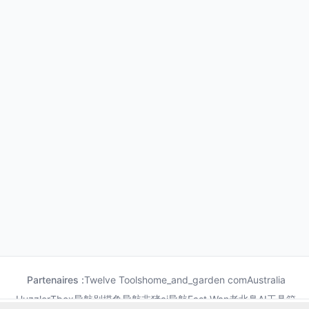
Partenaires :
Twelve Tools
home_and_garden com
Australia
Huzzler
Tbox导航
别摸鱼导航
非猪ai导航
Fast Wan
老北鼻AI工具箱