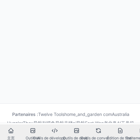
Partenaires :
Twelve Tools
home_and_garden com
Australia
Huzzler
Tbox导航
别摸鱼导航
非猪ai导航
Fast Wan
老北鼻AI工具箱
果汁导航
龙喵导航
主页
Outils IA
Outils de développement
Outils de design
Outils de conversion
Édition de texte
Traitem