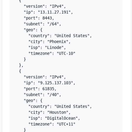
  {

    "version": "IPv4",

    "ip": "13.11.27.191",

    "port": 8443,

    "subnet": "/64",

    "geo": {

      "country": "United States",

      "city": "Phoenix",

      "isp": "Linode",

      "timezone": "UTC-10"

    }

  },

  {

    "version": "IPv4",

    "ip": "9.125.137.103",

    "port": 61835,

    "subnet": "/40",

    "geo": {

      "country": "United States",

      "city": "Houston",

      "isp": "DigitalOcean",

      "timezone": "UTC+11"

    }
