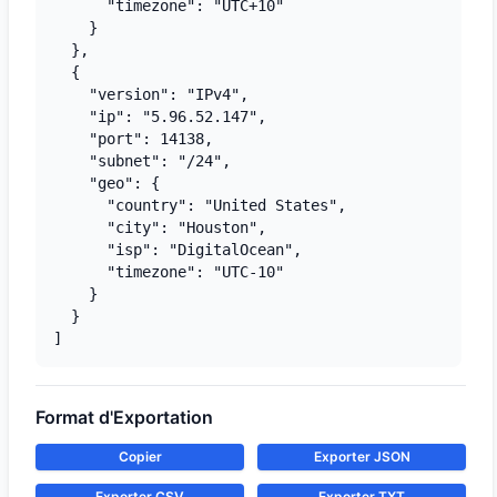
      "timezone": "UTC+10"

    }

  },

  {

    "version": "IPv4",

    "ip": "5.96.52.147",

    "port": 14138,

    "subnet": "/24",

    "geo": {

      "country": "United States",

      "city": "Houston",

      "isp": "DigitalOcean",

      "timezone": "UTC-10"

    }

  }

]
Format d'Exportation
Copier
Exporter JSON
Exporter CSV
Exporter TXT