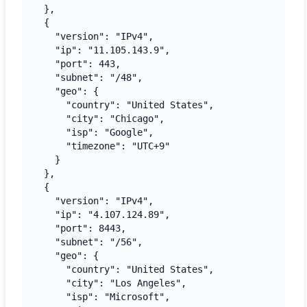
  },

  {

    "version": "IPv4",

    "ip": "11.105.143.9",

    "port": 443,

    "subnet": "/48",

    "geo": {

      "country": "United States",

      "city": "Chicago",

      "isp": "Google",

      "timezone": "UTC+9"

    }

  },

  {

    "version": "IPv4",

    "ip": "4.107.124.89",

    "port": 8443,

    "subnet": "/56",

    "geo": {

      "country": "United States",

      "city": "Los Angeles",

      "isp": "Microsoft",
