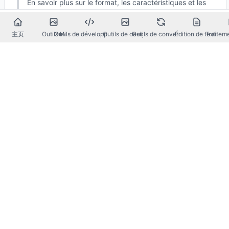
En savoir plus sur le format, les caractéristiques et les
avantages des adresses IPv6.
主页
Outils IA
Outils de développement
Outils de design
Outils de conversion
Édition de texte
Traitem
RFC 791 - Spécification du Protocole IP
Lire le document de spécification technique officielle du
Protocole Internet.