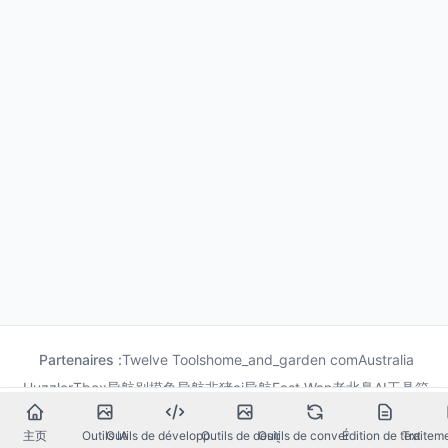
Partenaires :
Twelve Tools
home_and_garden com
Australia
Huzzler
Tbox导航
别摸鱼导航
非猪ai导航
Fast Wan
老北鼻AI工具箱
果汁导航
龙喵导航
主页
Outils IA
Outils de développement
Outils de design
Outils de conversion
Édition de texte
Traitem