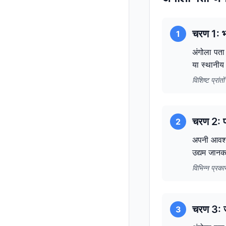
चरण 1: भ
1
अंगोला पता
या स्थानीय 
विशिष्ट प्रां
चरण 2: पत
2
अपनी आवश्य
उद्यम जानक
विभिन्न प्रक
चरण 3: ज
3