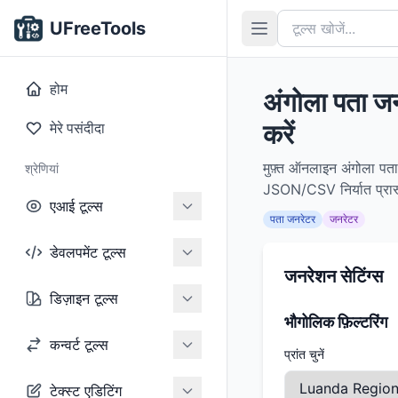
UFreeTools
होम
अंगोला पता ज
करें
मेरे पसंदीदा
मुफ़्त ऑनलाइन अंगोला पता 
श्रेणियां
JSON/CSV निर्यात प्रारूप
एआई टूल्स
पता जनरेटर
जनरेटर
डेवलपमेंट टूल्स
जनरेशन सेटिंग्स
डिज़ाइन टूल्स
भौगोलिक फ़िल्टरिंग
कन्वर्ट टूल्स
प्रांत चुनें
टेक्स्ट एडिटिंग