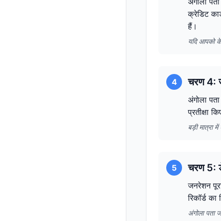
अंगोला पता 
क्रेडिट का
हैं।
यदि आपको के
चरण 4: ज
4
अंगोला पता 
प्रतीक्षा क
बड़ी मात्रा 
चरण 5: ड
5
जनरेशन पूरा
रिकॉर्ड का
अंगोला पता ज