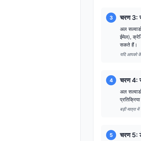
चरण 3: ज
3
अल सल्वाडो
ईमेल), क्र
सकते हैं।
यदि आपको के
चरण 4: ज
4
अल सल्वाडो
प्रतिक्रिया
बड़ी मात्रा 
चरण 5: ड
5