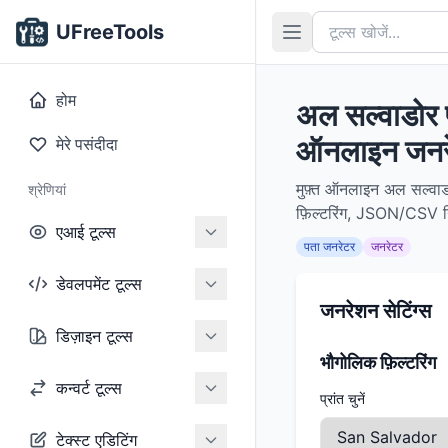
UFreeTools
होम
अल सल्वाडोर 
ऑनलाइन जनरे
मेरे पसंदीदा
मुफ़्त ऑनलाइन अल सल्वाडो
श्रेणियां
फ़िल्टरिंग, JSON/CSV निर्
एआई टूल्स
पता जनरेटर
जनरेटर
डेवलपमेंट टूल्स
जनरेशन सेटिंग्स
डिज़ाइन टूल्स
भौगोलिक फ़िल्टरिंग
कन्वर्ट टूल्स
प्रांत चुनें
टेक्स्ट एडिटिंग