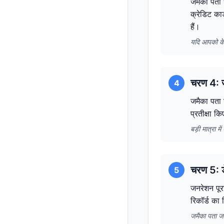
जमैका पता 
क्रेडिट का
हैं।
यदि आपको के
चरण 4: ज
4
जमैका पता ज
प्रतीक्षा क
बड़ी मात्रा 
चरण 5: ड
5
जनरेशन पूरा
रिकॉर्ड का
जमैका पता जन