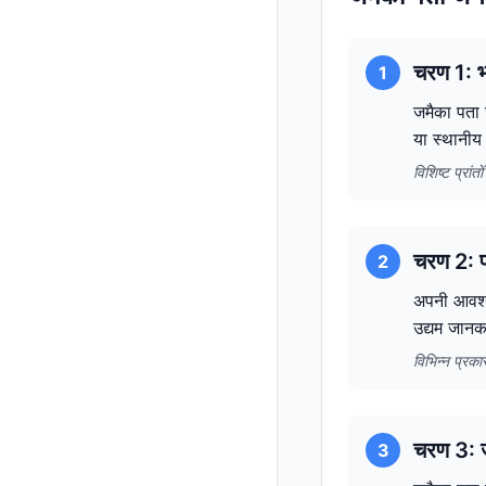
चरण 1: भ
1
जमैका पता 
या स्थानीय 
विशिष्ट प्रां
चरण 2: पत
2
अपनी आवश्य
उद्यम जानक
विभिन्न प्रक
चरण 3: ज
3