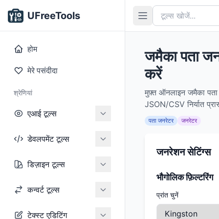
UFreeTools
होम
जमैका पता जन
करें
मेरे पसंदीदा
मुफ़्त ऑनलाइन जमैका पता ज
श्रेणियां
JSON/CSV निर्यात प्रारूप
एआई टूल्स
पता जनरेटर
जनरेटर
डेवलपमेंट टूल्स
जनरेशन सेटिंग्स
डिज़ाइन टूल्स
भौगोलिक फ़िल्टरिंग
कन्वर्ट टूल्स
प्रांत चुनें
टेक्स्ट एडिटिंग