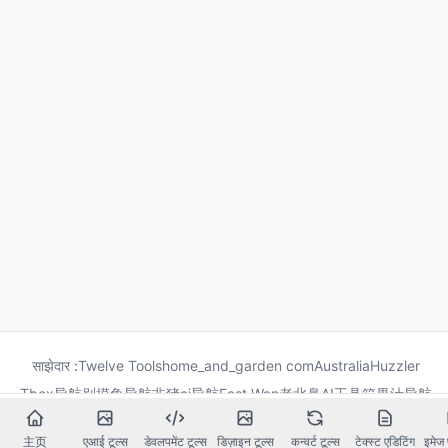
साझेदार :
Twelve Tools
home_and_garden com
Australia
Huzzler
Tbox导航
别摸鱼导航
非猪ai导航
Fast Wan
老北鼻AI工具箱
果汁导航
龙喵导航
主页
एआई टूल्स
डेवलपमेंट टूल्स
डिज़ाइन टूल्स
कन्वर्ट टूल्स
टेक्स्ट एडिटिंग
इमेज 