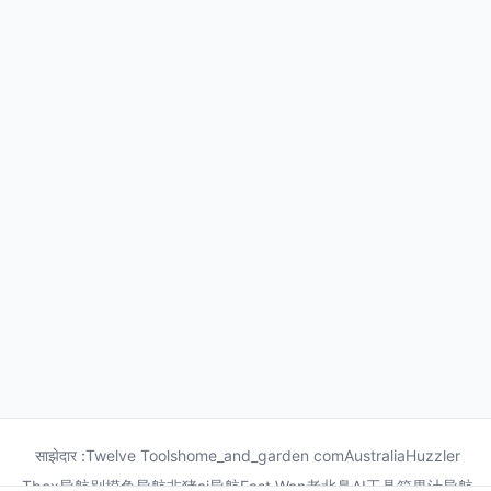
साझेदार :
Twelve Tools
home_and_garden com
Australia
Huzzler
Tbox导航
别摸鱼导航
非猪ai导航
Fast Wan
老北鼻AI工具箱
果汁导航