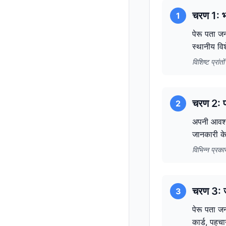
चरण 1: भ
1
पेरू पता ज
स्थानीय विश
विशिष्ट प्रां
चरण 2: पत
2
अपनी आवश्यक
जानकारी के
विभिन्न प्रक
चरण 3: ज
3
पेरू पता जन
कार्ड, पहच