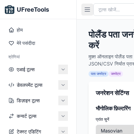
UFreeTools
होम
पोलैंड पता ज
करें
मेरे पसंदीदा
मुफ़्त ऑनलाइन पोलैंड पता 
श्रेणियां
JSON/CSV निर्यात प्रारूप
एआई टूल्स
पता जनरेटर
जनरेटर
डेवलपमेंट टूल्स
जनरेशन सेटिंग्स
डिज़ाइन टूल्स
भौगोलिक फ़िल्टरिंग
कन्वर्ट टूल्स
प्रांत चुनें
टेक्स्ट एडिटिंग