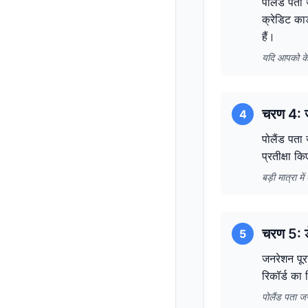
पोलैंड पता 
क्रेडिट का
हैं।
यदि आपको के
चरण 4: ज
4
पोलैंड पता 
प्रतीक्षा क
बड़ी मात्रा 
चरण 5: ड
5
जनरेशन पूरा
रिकॉर्ड का
पोलैंड पता ज