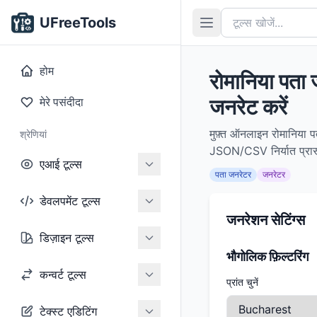
UFreeTools
होम
रोमानिया पता
जनरेट करें
मेरे पसंदीदा
मुफ़्त ऑनलाइन रोमानिया पत
श्रेणियां
JSON/CSV निर्यात प्रारूप
एआई टूल्स
पता जनरेटर
जनरेटर
डेवलपमेंट टूल्स
जनरेशन सेटिंग्स
डिज़ाइन टूल्स
भौगोलिक फ़िल्टरिंग
कन्वर्ट टूल्स
प्रांत चुनें
टेक्स्ट एडिटिंग