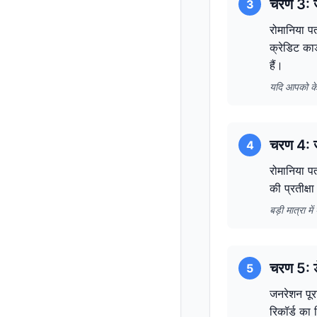
चरण 3: ज
3
रोमानिया पत
क्रेडिट का
हैं।
यदि आपको के
चरण 4: ज
4
रोमानिया पत
की प्रतीक्ष
बड़ी मात्रा 
चरण 5: ड
5
जनरेशन पूरा
रिकॉर्ड का