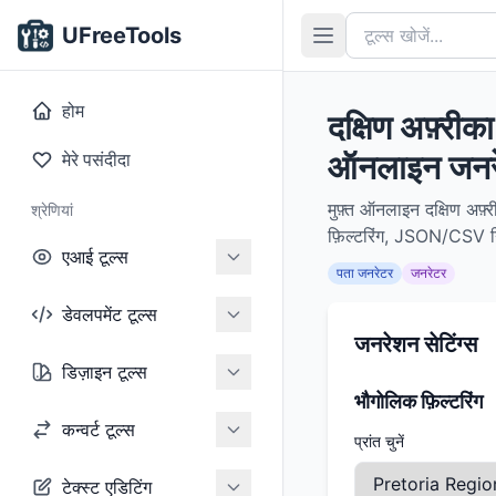
UFreeTools
होम
दक्षिण अफ़्री
ऑनलाइन जनरे
मेरे पसंदीदा
मुफ़्त ऑनलाइन दक्षिण अफ़्
श्रेणियां
फ़िल्टरिंग, JSON/CSV निर्
एआई टूल्स
पता जनरेटर
जनरेटर
डेवलपमेंट टूल्स
जनरेशन सेटिंग्स
डिज़ाइन टूल्स
भौगोलिक फ़िल्टरिंग
कन्वर्ट टूल्स
प्रांत चुनें
टेक्स्ट एडिटिंग