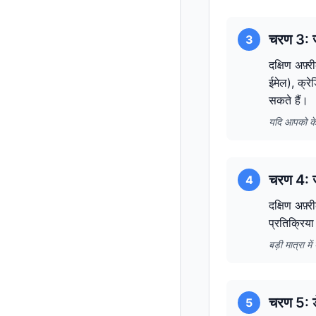
चरण 3: ज
3
दक्षिण अफ़्
ईमेल), क्र
सकते हैं।
यदि आपको के
चरण 4: ज
4
दक्षिण अफ़्
प्रतिक्रिया
बड़ी मात्रा 
चरण 5: ड
5