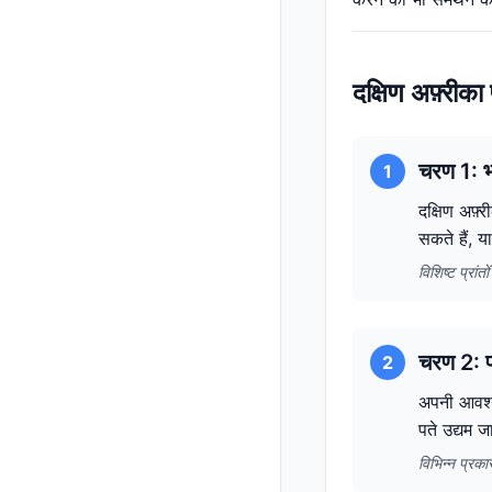
दक्षिण अफ़्री
चरण 1: भ
1
दक्षिण अफ़
सकते हैं, य
विशिष्ट प्रां
चरण 2: पत
2
अपनी आवश्यक
पते उद्यम 
विभिन्न प्रक