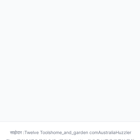
साझेदार :
Twelve Tools
home_and_garden com
Australia
Huzzler