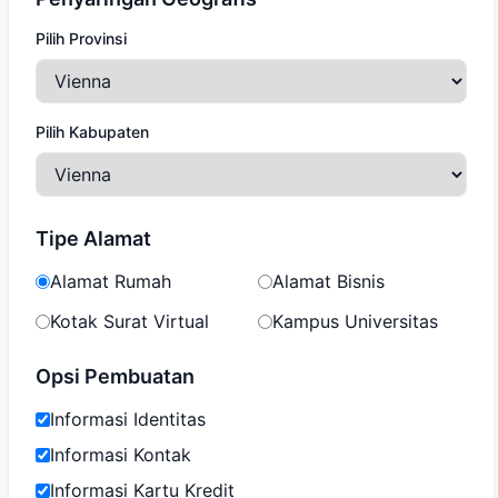
Pilih Provinsi
Pilih Kabupaten
Tipe Alamat
Alamat Rumah
Alamat Bisnis
Kotak Surat Virtual
Kampus Universitas
Opsi Pembuatan
Informasi Identitas
Informasi Kontak
Informasi Kartu Kredit