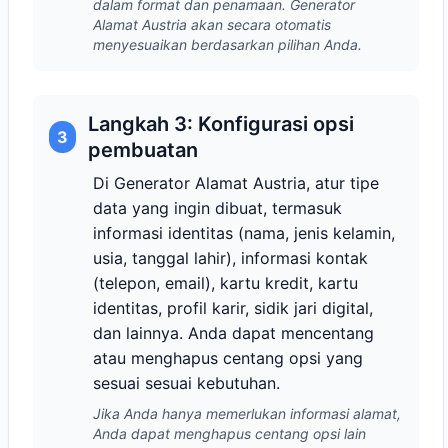
dalam format dan penamaan. Generator
Alamat Austria akan secara otomatis
menyesuaikan berdasarkan pilihan Anda.
Langkah 3: Konfigurasi opsi
3
pembuatan
Di Generator Alamat Austria, atur tipe
data yang ingin dibuat, termasuk
informasi identitas (nama, jenis kelamin,
usia, tanggal lahir), informasi kontak
(telepon, email), kartu kredit, kartu
identitas, profil karir, sidik jari digital,
dan lainnya. Anda dapat mencentang
atau menghapus centang opsi yang
sesuai sesuai kebutuhan.
Jika Anda hanya memerlukan informasi alamat,
Anda dapat menghapus centang opsi lain