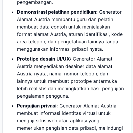
pengembangan.
Demonstrasi pelatihan pendidikan:
Generator
Alamat Austria membantu guru dan pelatih
membuat data contoh untuk menjelaskan
format alamat Austria, aturan identifikasi, kode
area telepon, dan pengetahuan lainnya tanpa
menggunakan informasi pribadi nyata.
Prototipe desain UI/UX:
Generator Alamat
Austria menyediakan desainer data alamat
Austria nyata, nama, nomor telepon, dan
lainnya untuk membuat prototipe antarmuka
lebih realistis dan meningkatkan hasil pengujian
pengalaman pengguna.
Pengujian privasi:
Generator Alamat Austria
membuat informasi identitas virtual untuk
menguji situs web atau aplikasi yang
memerlukan pengisian data pribadi, melindungi