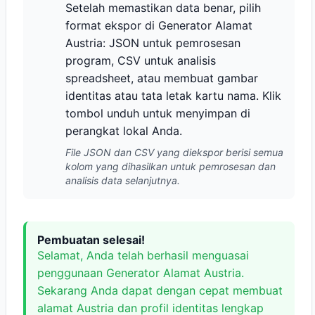
Setelah memastikan data benar, pilih
format ekspor di Generator Alamat
Austria: JSON untuk pemrosesan
program, CSV untuk analisis
spreadsheet, atau membuat gambar
identitas atau tata letak kartu nama. Klik
tombol unduh untuk menyimpan di
perangkat lokal Anda.
File JSON dan CSV yang diekspor berisi semua
kolom yang dihasilkan untuk pemrosesan dan
analisis data selanjutnya.
Pembuatan selesai!
Selamat, Anda telah berhasil menguasai
penggunaan Generator Alamat Austria.
Sekarang Anda dapat dengan cepat membuat
alamat Austria dan profil identitas lengkap