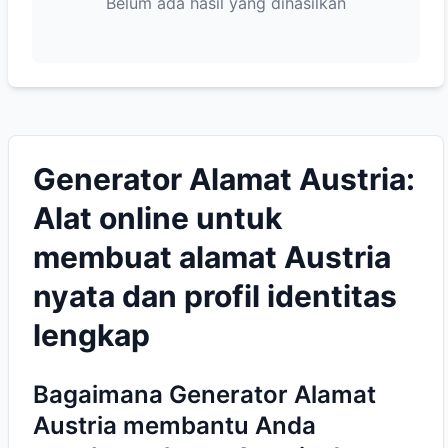
Belum ada hasil yang dihasilkan
Generator Alamat Austria:
Alat online untuk
membuat alamat Austria
nyata dan profil identitas
lengkap
Bagaimana Generator Alamat
Austria membantu Anda