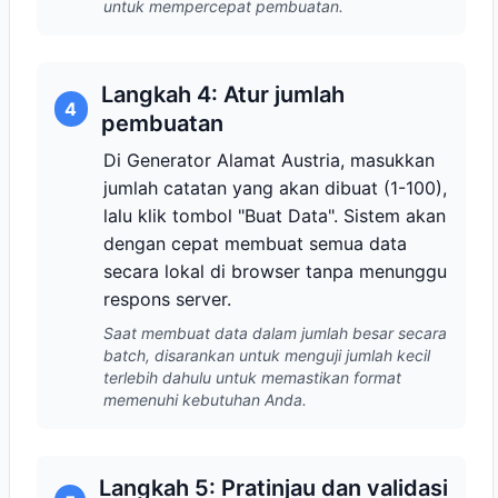
untuk mempercepat pembuatan.
Langkah 4: Atur jumlah
4
pembuatan
Di Generator Alamat Austria, masukkan
jumlah catatan yang akan dibuat (1-100),
lalu klik tombol "Buat Data". Sistem akan
dengan cepat membuat semua data
secara lokal di browser tanpa menunggu
respons server.
Saat membuat data dalam jumlah besar secara
batch, disarankan untuk menguji jumlah kecil
terlebih dahulu untuk memastikan format
memenuhi kebutuhan Anda.
Langkah 5: Pratinjau dan validasi