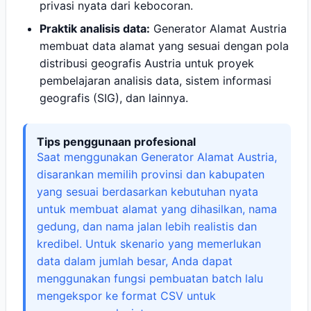
privasi nyata dari kebocoran.
Praktik analisis data:
Generator Alamat Austria
membuat data alamat yang sesuai dengan pola
distribusi geografis Austria untuk proyek
pembelajaran analisis data, sistem informasi
geografis (SIG), dan lainnya.
Tips penggunaan profesional
Saat menggunakan Generator Alamat Austria,
disarankan memilih provinsi dan kabupaten
yang sesuai berdasarkan kebutuhan nyata
untuk membuat alamat yang dihasilkan, nama
gedung, dan nama jalan lebih realistis dan
kredibel. Untuk skenario yang memerlukan
data dalam jumlah besar, Anda dapat
menggunakan fungsi pembuatan batch lalu
mengekspor ke format CSV untuk