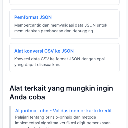
Pemformat JSON
Mempercantik dan memvalidasi data JSON untuk
memudahkan pembacaan dan debugging.
Alat konversi CSV ke JSON
Konversi data CSV ke format JSON dengan opsi
yang dapat disesuaikan.
Alat terkait yang mungkin ingin
Anda coba
Algoritma Luhn - Validasi nomor kartu kredit
Pelajari tentang prinsip-prinsip dan metode
implementasi algoritma verifikasi digit pemeriksaan