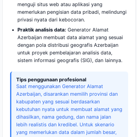
menguji situs web atau aplikasi yang
memerlukan pengisian data pribadi, melindungi
privasi nyata dari kebocoran.
Praktik analisis data:
Generator Alamat
Azerbaijan membuat data alamat yang sesuai
dengan pola distribusi geografis Azerbaijan
untuk proyek pembelajaran analisis data,
sistem informasi geografis (SIG), dan lainnya.
Tips penggunaan profesional
Saat menggunakan Generator Alamat
Azerbaijan, disarankan memilih provinsi dan
kabupaten yang sesuai berdasarkan
kebutuhan nyata untuk membuat alamat yang
dihasilkan, nama gedung, dan nama jalan
lebih realistis dan kredibel. Untuk skenario
yang memerlukan data dalam jumlah besar,