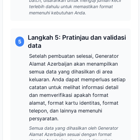
batch, disarankan untuk menguji jumlah kecil
terlebih dahulu untuk memastikan format
memenuhi kebutuhan Anda.
Langkah 5: Pratinjau dan validasi
5
data
Setelah pembuatan selesai, Generator
Alamat Azerbaijan akan menampilkan
semua data yang dihasilkan di area
keluaran. Anda dapat memperluas setiap
catatan untuk melihat informasi detail
dan memverifikasi apakah format
alamat, format kartu identitas, format
telepon, dan lainnya memenuhi
persyaratan.
Semua data yang dihasilkan oleh Generator
Alamat Azerbaijan sesuai dengan format