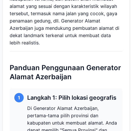
alamat yang sesuai dengan karakteristik wilayah
tersebut, termasuk nama jalan yang cocok, gaya
penamaan gedung, dll. Generator Alamat
Azerbaijan juga mendukung pembuatan alamat di
dekat landmark terkenal untuk membuat data
lebih realistis.
Panduan Penggunaan Generator
Alamat Azerbaijan
Langkah 1: Pilih lokasi geografis
1
Di Generator Alamat Azerbaijan,
pertama-tama pilih provinsi dan
kabupaten untuk membuat alamat. Anda
dapat memilih "Semua Provinsi" dan