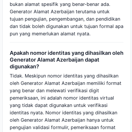
bukan alamat spesifik yang benar-benar ada.
Generator Alamat Azerbaijan terutama untuk
tujuan pengujian, pengembangan, dan pendidikan
dan tidak boleh digunakan untuk tujuan formal apa
pun yang memerlukan alamat nyata.
Apakah nomor identitas yang dihasilkan oleh
Generator Alamat Azerbaijan dapat
digunakan?
Tidak. Meskipun nomor identitas yang dihasilkan
oleh Generator Alamat Azerbaijan memiliki format
yang benar dan melewati verifikasi digit
pemeriksaan, ini adalah nomor identitas virtual
yang tidak dapat digunakan untuk verifikasi
identitas nyata. Nomor identitas yang dihasilkan
oleh Generator Alamat Azerbaijan hanya untuk
pengujian validasi formulir, pemeriksaan format