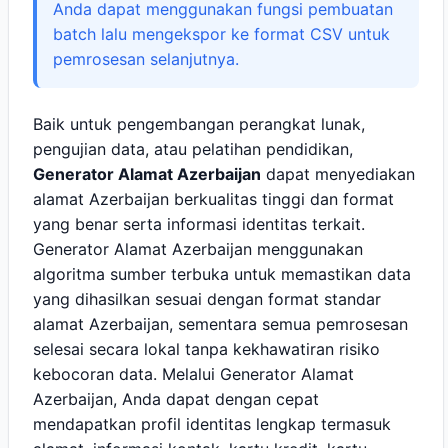
Anda dapat menggunakan fungsi pembuatan
batch lalu mengekspor ke format CSV untuk
pemrosesan selanjutnya.
Baik untuk pengembangan perangkat lunak,
pengujian data, atau pelatihan pendidikan,
Generator Alamat Azerbaijan
dapat menyediakan
alamat Azerbaijan berkualitas tinggi dan format
yang benar serta informasi identitas terkait.
Generator Alamat Azerbaijan menggunakan
algoritma sumber terbuka untuk memastikan data
yang dihasilkan sesuai dengan format standar
alamat Azerbaijan, sementara semua pemrosesan
selesai secara lokal tanpa kekhawatiran risiko
kebocoran data. Melalui Generator Alamat
Azerbaijan, Anda dapat dengan cepat
mendapatkan profil identitas lengkap termasuk