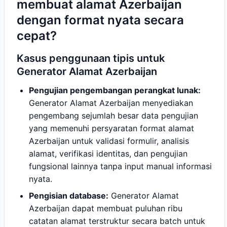
membuat alamat Azerbaijan
dengan format nyata secara
cepat?
Kasus penggunaan tipis untuk
Generator Alamat Azerbaijan
Pengujian pengembangan perangkat lunak:
Generator Alamat Azerbaijan menyediakan
pengembang sejumlah besar data pengujian
yang memenuhi persyaratan format alamat
Azerbaijan untuk validasi formulir, analisis
alamat, verifikasi identitas, dan pengujian
fungsional lainnya tanpa input manual informasi
nyata.
Pengisian database:
Generator Alamat
Azerbaijan dapat membuat puluhan ribu
catatan alamat terstruktur secara batch untuk