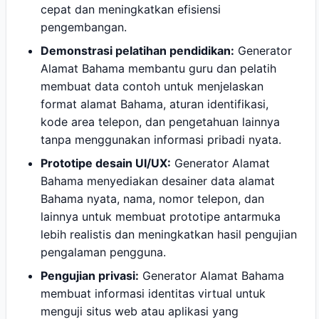
cepat dan meningkatkan efisiensi
pengembangan.
Demonstrasi pelatihan pendidikan:
Generator
Alamat Bahama membantu guru dan pelatih
membuat data contoh untuk menjelaskan
format alamat Bahama, aturan identifikasi,
kode area telepon, dan pengetahuan lainnya
tanpa menggunakan informasi pribadi nyata.
Prototipe desain UI/UX:
Generator Alamat
Bahama menyediakan desainer data alamat
Bahama nyata, nama, nomor telepon, dan
lainnya untuk membuat prototipe antarmuka
lebih realistis dan meningkatkan hasil pengujian
pengalaman pengguna.
Pengujian privasi:
Generator Alamat Bahama
membuat informasi identitas virtual untuk
menguji situs web atau aplikasi yang