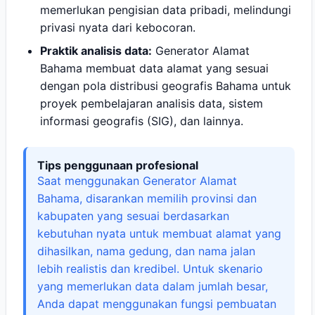
memerlukan pengisian data pribadi, melindungi
privasi nyata dari kebocoran.
Praktik analisis data:
Generator Alamat
Bahama membuat data alamat yang sesuai
dengan pola distribusi geografis Bahama untuk
proyek pembelajaran analisis data, sistem
informasi geografis (SIG), dan lainnya.
Tips penggunaan profesional
Saat menggunakan Generator Alamat
Bahama, disarankan memilih provinsi dan
kabupaten yang sesuai berdasarkan
kebutuhan nyata untuk membuat alamat yang
dihasilkan, nama gedung, dan nama jalan
lebih realistis dan kredibel. Untuk skenario
yang memerlukan data dalam jumlah besar,
Anda dapat menggunakan fungsi pembuatan