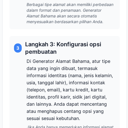
Berbagai tipe alamat akan memiliki perbedaan
dalam format dan penamaan. Generator
Alamat Bahama akan secara otomatis
menyesuaikan berdasarkan pilihan Anda.
Langkah 3: Konfigurasi opsi
3
pembuatan
Di Generator Alamat Bahama, atur tipe
data yang ingin dibuat, termasuk
informasi identitas (nama, jenis kelamin,
usia, tanggal lahir), informasi kontak
(telepon, email), kartu kredit, kartu
identitas, profil karir, sidik jari digital,
dan lainnya. Anda dapat mencentang
atau menghapus centang opsi yang
sesuai sesuai kebutuhan.
Jika Anda hanya memerlukan informasi alamat,