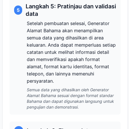
Langkah 5: Pratinjau dan validasi
5
data
Setelah pembuatan selesai, Generator
Alamat Bahama akan menampilkan
semua data yang dihasilkan di area
keluaran. Anda dapat memperluas setiap
catatan untuk melihat informasi detail
dan memverifikasi apakah format
alamat, format kartu identitas, format
telepon, dan lainnya memenuhi
persyaratan.
Semua data yang dihasilkan oleh Generator
Alamat Bahama sesuai dengan format standar
Bahama dan dapat digunakan langsung untuk
pengujian dan demonstrasi.