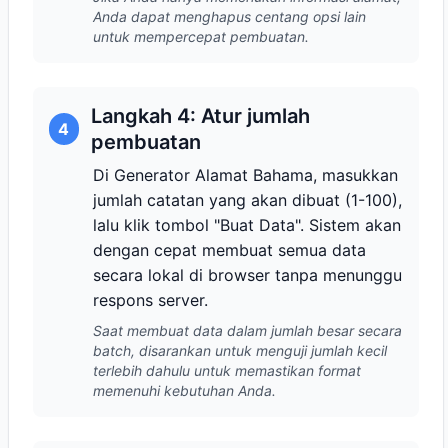
Anda dapat menghapus centang opsi lain
untuk mempercepat pembuatan.
Langkah 4: Atur jumlah
4
pembuatan
Di Generator Alamat Bahama, masukkan
jumlah catatan yang akan dibuat (1-100),
lalu klik tombol "Buat Data". Sistem akan
dengan cepat membuat semua data
secara lokal di browser tanpa menunggu
respons server.
Saat membuat data dalam jumlah besar secara
batch, disarankan untuk menguji jumlah kecil
terlebih dahulu untuk memastikan format
memenuhi kebutuhan Anda.