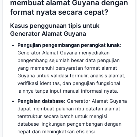
membuat alamat Guyana dengan
format nyata secara cepat?
Kasus penggunaan tipis untuk
Generator Alamat Guyana
Pengujian pengembangan perangkat lunak:
Generator Alamat Guyana menyediakan
pengembang sejumlah besar data pengujian
yang memenuhi persyaratan format alamat
Guyana untuk validasi formulir, analisis alamat,
verifikasi identitas, dan pengujian fungsional
lainnya tanpa input manual informasi nyata.
Pengisian database:
Generator Alamat Guyana
dapat membuat puluhan ribu catatan alamat
terstruktur secara batch untuk mengisi
database lingkungan pengembangan dengan
cepat dan meningkatkan efisiensi