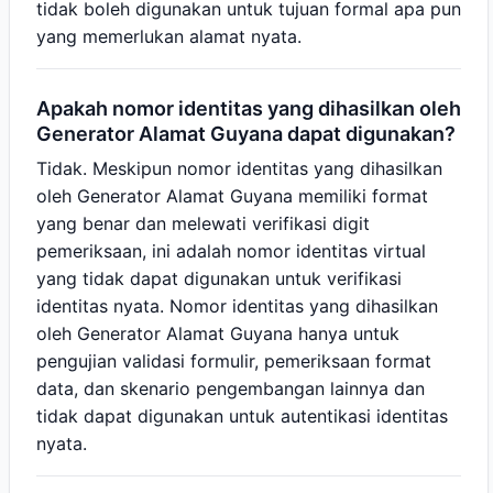
tidak boleh digunakan untuk tujuan formal apa pun
yang memerlukan alamat nyata.
Apakah nomor identitas yang dihasilkan oleh
Generator Alamat Guyana dapat digunakan?
Tidak. Meskipun nomor identitas yang dihasilkan
oleh Generator Alamat Guyana memiliki format
yang benar dan melewati verifikasi digit
pemeriksaan, ini adalah nomor identitas virtual
yang tidak dapat digunakan untuk verifikasi
identitas nyata. Nomor identitas yang dihasilkan
oleh Generator Alamat Guyana hanya untuk
pengujian validasi formulir, pemeriksaan format
data, dan skenario pengembangan lainnya dan
tidak dapat digunakan untuk autentikasi identitas
nyata.