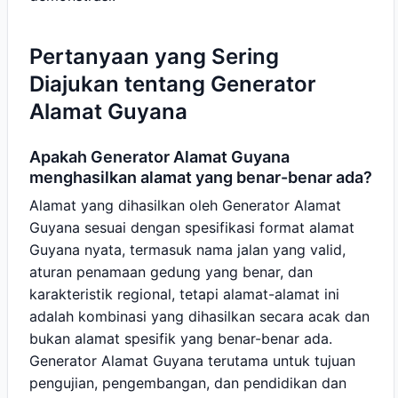
Pertanyaan yang Sering
Diajukan tentang Generator
Alamat Guyana
Apakah Generator Alamat Guyana
menghasilkan alamat yang benar-benar ada?
Alamat yang dihasilkan oleh Generator Alamat
Guyana sesuai dengan spesifikasi format alamat
Guyana nyata, termasuk nama jalan yang valid,
aturan penamaan gedung yang benar, dan
karakteristik regional, tetapi alamat-alamat ini
adalah kombinasi yang dihasilkan secara acak dan
bukan alamat spesifik yang benar-benar ada.
Generator Alamat Guyana terutama untuk tujuan
pengujian, pengembangan, dan pendidikan dan