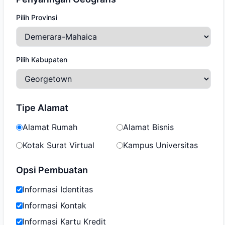
Pilih Provinsi
Pilih Kabupaten
Tipe Alamat
Alamat Rumah
Alamat Bisnis
Kotak Surat Virtual
Kampus Universitas
Opsi Pembuatan
Informasi Identitas
Informasi Kontak
Informasi Kartu Kredit