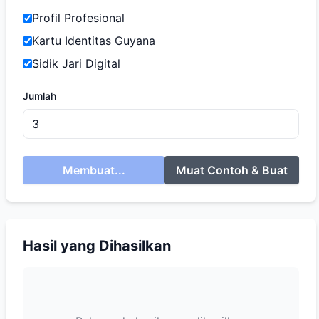
Profil Profesional
Kartu Identitas Guyana
Sidik Jari Digital
Jumlah
Membuat...
Muat Contoh & Buat
Hasil yang Dihasilkan