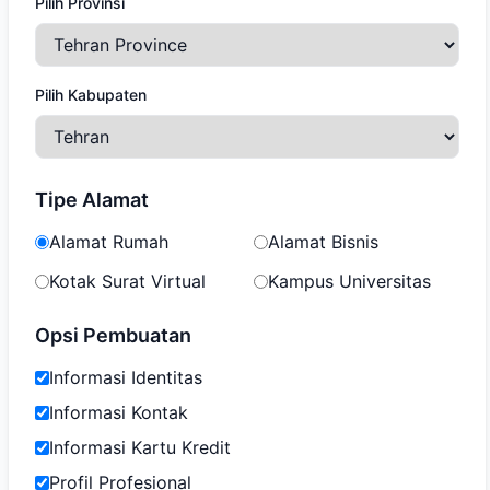
Pilih Provinsi
Pilih Kabupaten
Tipe Alamat
Alamat Rumah
Alamat Bisnis
Kotak Surat Virtual
Kampus Universitas
Opsi Pembuatan
Informasi Identitas
Informasi Kontak
Informasi Kartu Kredit
Profil Profesional