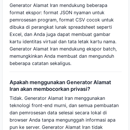
Generator Alamat Iran mendukung beberapa
format ekspor: format JSON nyaman untuk
pemrosesan program, format CSV cocok untuk
dibuka di perangkat lunak spreadsheet seperti
Excel, dan Anda juga dapat membuat gambar
kartu identitas virtual dan tata letak kartu nama.
Generator Alamat Iran mendukung ekspor batch,
memungkinkan Anda membuat dan mengunduh
beberapa catatan sekaligus.
Apakah menggunakan Generator Alamat
Iran akan membocorkan privasi?
Tidak. Generator Alamat Iran menggunakan
teknologi front-end murni, dan semua pembuatan
dan pemrosesan data selesai secara lokal di
browser Anda tanpa mengunggah informasi apa
pun ke server. Generator Alamat Iran tidak