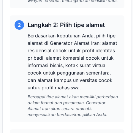
wilayah tersebut, meningkatkan keaslian data.
Langkah 2: Pilih tipe alamat
2
Berdasarkan kebutuhan Anda, pilih tipe
alamat di Generator Alamat Iran: alamat
residensial cocok untuk profil identitas
pribadi, alamat komersial cocok untuk
informasi bisnis, kotak surat virtual
cocok untuk penggunaan sementara,
dan alamat kampus universitas cocok
untuk profil mahasiswa.
Berbagai tipe alamat akan memiliki perbedaan
dalam format dan penamaan. Generator
Alamat Iran akan secara otomatis
menyesuaikan berdasarkan pilihan Anda.