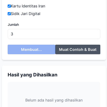
Kartu Identitas Iran
Sidik Jari Digital
Jumlah
Membuat...
Muat Contoh & Buat
Hasil yang Dihasilkan
Belum ada hasil yang dihasilkan