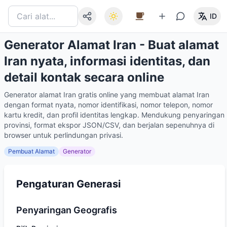
ID
Generator Alamat Iran - Buat alamat
Iran nyata, informasi identitas, dan
detail kontak secara online
Generator alamat Iran gratis online yang membuat alamat Iran
dengan format nyata, nomor identifikasi, nomor telepon, nomor
kartu kredit, dan profil identitas lengkap. Mendukung penyaringan
provinsi, format ekspor JSON/CSV, dan berjalan sepenuhnya di
browser untuk perlindungan privasi.
Pembuat Alamat
Generator
Pengaturan Generasi
Penyaringan Geografis