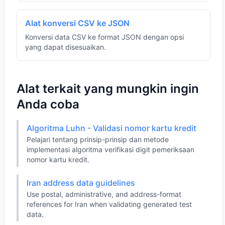
Alat konversi CSV ke JSON
Konversi data CSV ke format JSON dengan opsi
yang dapat disesuaikan.
Alat terkait yang mungkin ingin
Anda coba
Algoritma Luhn - Validasi nomor kartu kredit
Pelajari tentang prinsip-prinsip dan metode
implementasi algoritma verifikasi digit pemeriksaan
nomor kartu kredit.
Iran address data guidelines
Use postal, administrative, and address-format
references for Iran when validating generated test
data.