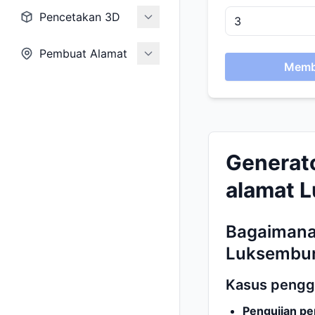
Pencetakan 3D
Pembuat Alamat
Membu
Generat
alamat L
Bagaimana
Luksembur
Kasus pengg
Pengujian p