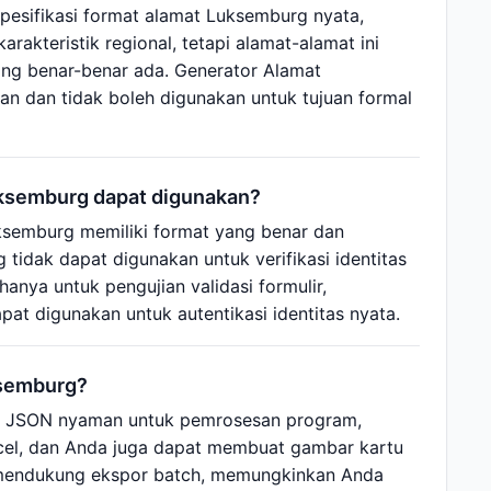
pesifikasi format alamat Luksemburg nyata,
akteristik regional, tetapi alamat-alamat ini
ang benar-benar ada. Generator Alamat
n dan tidak boleh digunakan untuk tujuan formal
uksemburg dapat digunakan?
uksemburg memiliki format yang benar dan
g tidak dapat digunakan untuk verifikasi identitas
anya untuk pengujian validasi formulir,
at digunakan untuk autentikasi identitas nyata.
ksemburg?
t JSON nyaman untuk pemrosesan program,
xcel, dan Anda juga dapat membuat gambar kartu
rg mendukung ekspor batch, memungkinkan Anda