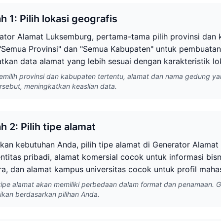
 1: Pilih lokasi geografis
ator Alamat Luksemburg, pertama-tama pilih provinsi dan
"Semua Provinsi" dan "Semua Kabupaten" untuk pembuatan 
kan data alamat yang lebih sesuai dengan karakteristik lok
emilih provinsi dan kabupaten tertentu, alamat dan nama gedung ya
ersebut, meningkatkan keaslian data.
 2: Pilih tipe alamat
kan kebutuhan Anda, pilih tipe alamat di Generator Alamat
dentitas pribadi, alamat komersial cocok untuk informasi bi
a, dan alamat kampus universitas cocok untuk profil maha
tipe alamat akan memiliki perbedaan dalam format dan penamaan. 
kan berdasarkan pilihan Anda.