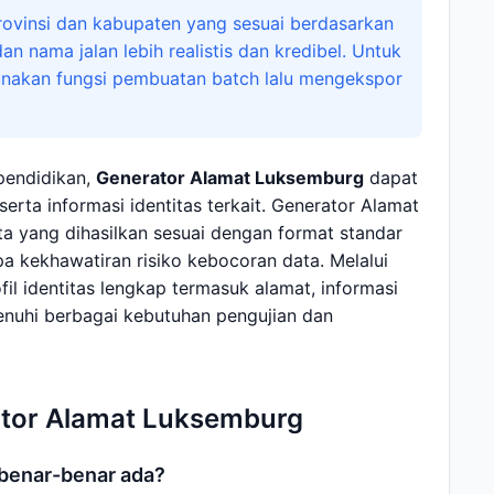
ovinsi dan kabupaten yang sesuai berdasarkan
 nama jalan lebih realistis dan kredibel. Untuk
unakan fungsi pembuatan batch lalu mengekspor
pendidikan,
Generator Alamat Luksemburg
dapat
rta informasi identitas terkait. Generator Alamat
 yang dihasilkan sesuai dengan format standar
a kekhawatiran risiko kebocoran data. Melalui
 identitas lengkap termasuk alamat, informasi
emenuhi berbagai kebutuhan pengujian dan
ator Alamat Luksemburg
benar-benar ada?