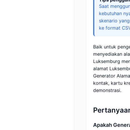
Saat mengguna
kebutuhan nya
skenario yan
ke format CSV
Baik untuk peng
menyediakan alam
Luksemburg meng
alamat Luksembu
Generator Alama
kontak, kartu kr
demonstrasi.
Pertanyaan
Apakah Genera