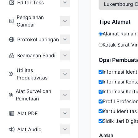
Editor Teks
Pengolahan
Tipe Alamat
Gambar
Alamat Rumah
Protokol Jaringan
Kotak Surat Vir
Keamanan Sandi
Opsi Pembuat
Utilitas
Informasi Ident
Produktivitas
Informasi Kont
Alat Survei dan
Informasi Kartu
Pemetaan
Profil Profesio
Kartu Identita
Alat PDF
Sidik Jari Digit
Alat Audio
Jumlah