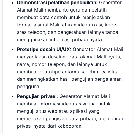
Demonstrasi pelatihan pendidikan:
Generator
Alamat Mali membantu guru dan pelatih
membuat data contoh untuk menjelaskan
format alamat Mali, aturan identifikasi, kode
area telepon, dan pengetahuan lainnya tanpa
menggunakan informasi pribadi nyata.
Prototipe desain UI/UX:
Generator Alamat Mali
menyediakan desainer data alamat Mali nyata,
nama, nomor telepon, dan lainnya untuk
membuat prototipe antarmuka lebih realistis
dan meningkatkan hasil pengujian pengalaman
pengguna.
Pengujian privasi:
Generator Alamat Mali
membuat informasi identitas virtual untuk
menguji situs web atau aplikasi yang
memerlukan pengisian data pribadi, melindungi
privasi nyata dari kebocoran.