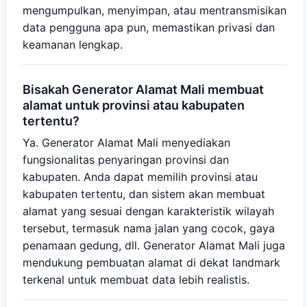
mengumpulkan, menyimpan, atau mentransmisikan
data pengguna apa pun, memastikan privasi dan
keamanan lengkap.
Bisakah Generator Alamat Mali membuat
alamat untuk provinsi atau kabupaten
tertentu?
Ya. Generator Alamat Mali menyediakan
fungsionalitas penyaringan provinsi dan
kabupaten. Anda dapat memilih provinsi atau
kabupaten tertentu, dan sistem akan membuat
alamat yang sesuai dengan karakteristik wilayah
tersebut, termasuk nama jalan yang cocok, gaya
penamaan gedung, dll. Generator Alamat Mali juga
mendukung pembuatan alamat di dekat landmark
terkenal untuk membuat data lebih realistis.