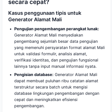
secara cepat?
Kasus penggunaan tipis untuk
Generator Alamat Mali
Pengujian pengembangan perangkat lunak:
Generator Alamat Mali menyediakan
pengembang sejumlah besar data pengujian
yang memenuhi persyaratan format alamat Mali
untuk validasi formulir, analisis alamat,
verifikasi identitas, dan pengujian fungsional
lainnya tanpa input manual informasi nyata.
Pengisian database:
Generator Alamat Mali
dapat membuat puluhan ribu catatan alamat
terstruktur secara batch untuk mengisi
database lingkungan pengembangan dengan
cepat dan meningkatkan efisiensi
pengembangan.