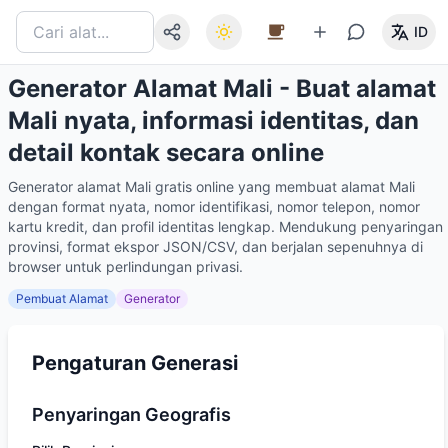
ID
Generator Alamat Mali - Buat alamat
Mali nyata, informasi identitas, dan
detail kontak secara online
Generator alamat Mali gratis online yang membuat alamat Mali
dengan format nyata, nomor identifikasi, nomor telepon, nomor
kartu kredit, dan profil identitas lengkap. Mendukung penyaringan
provinsi, format ekspor JSON/CSV, dan berjalan sepenuhnya di
browser untuk perlindungan privasi.
Pembuat Alamat
Generator
Pengaturan Generasi
Penyaringan Geografis