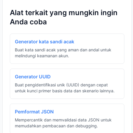
Alat terkait yang mungkin ingin
Anda coba
Generator kata sandi acak
Buat kata sandi acak yang aman dan andal untuk
melindungi keamanan akun.
Generator UUID
Buat pengidentifikasi unik (UUID) dengan cepat
untuk kunci primer basis data dan skenario lainnya.
Pemformat JSON
Mempercantik dan memvalidasi data JSON untuk
memudahkan pembacaan dan debugging.