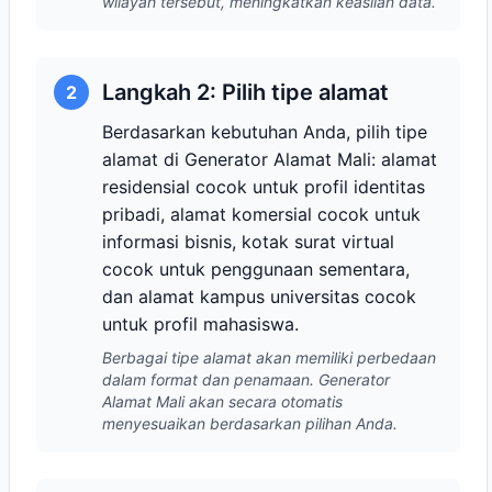
wilayah tersebut, meningkatkan keaslian data.
Langkah 2: Pilih tipe alamat
2
Berdasarkan kebutuhan Anda, pilih tipe
alamat di Generator Alamat Mali: alamat
residensial cocok untuk profil identitas
pribadi, alamat komersial cocok untuk
informasi bisnis, kotak surat virtual
cocok untuk penggunaan sementara,
dan alamat kampus universitas cocok
untuk profil mahasiswa.
Berbagai tipe alamat akan memiliki perbedaan
dalam format dan penamaan. Generator
Alamat Mali akan secara otomatis
menyesuaikan berdasarkan pilihan Anda.