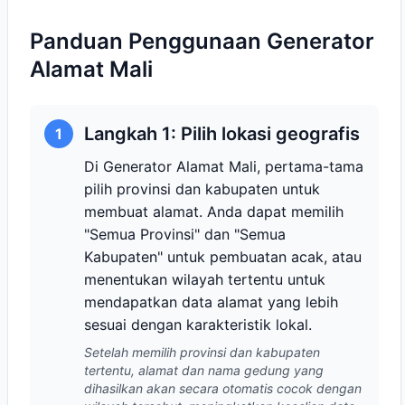
Panduan Penggunaan Generator
Alamat Mali
Langkah 1: Pilih lokasi geografis
1
Di Generator Alamat Mali, pertama-tama
pilih provinsi dan kabupaten untuk
membuat alamat. Anda dapat memilih
"Semua Provinsi" dan "Semua
Kabupaten" untuk pembuatan acak, atau
menentukan wilayah tertentu untuk
mendapatkan data alamat yang lebih
sesuai dengan karakteristik lokal.
Setelah memilih provinsi dan kabupaten
tertentu, alamat dan nama gedung yang
dihasilkan akan secara otomatis cocok dengan