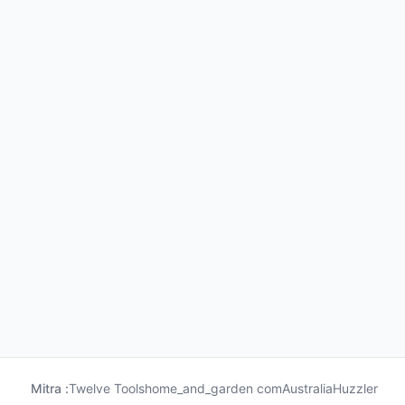
Mitra :
Twelve Tools
home_and_garden com
Australia
Huzzler