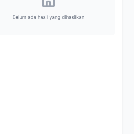
Belum ada hasil yang dihasilkan