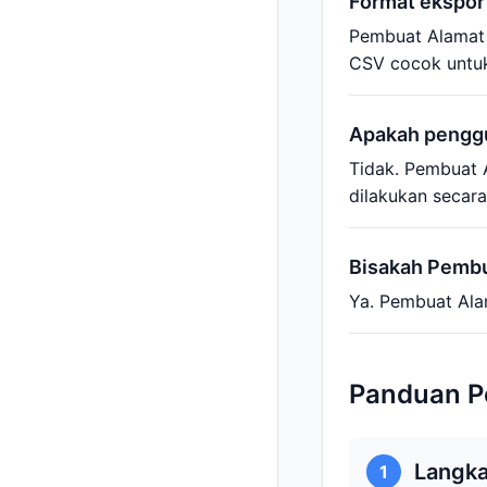
Format ekspor
Pembuat Alamat
CSV cocok untuk
Apakah pengg
Tidak. Pembuat 
dilakukan secara
Bisakah Pembu
Ya. Pembuat Ala
Panduan P
Langkah
1