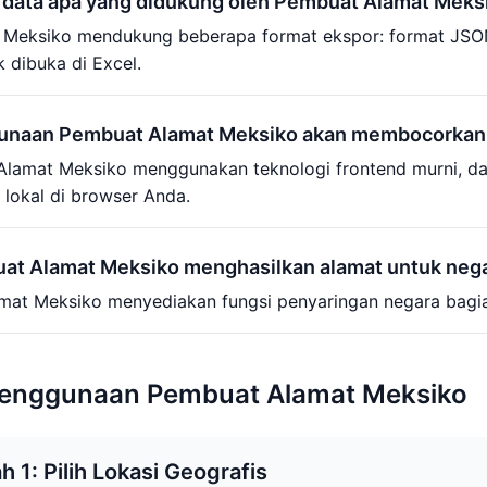
 data apa yang didukung oleh Pembuat Alamat Meks
 Meksiko mendukung beberapa format ekspor: format JSO
 dibuka di Excel.
unaan Pembuat Alamat Meksiko akan membocorkan 
Alamat Meksiko menggunakan teknologi frontend murni, 
 lokal di browser Anda.
at Alamat Meksiko menghasilkan alamat untuk negar
mat Meksiko menyediakan fungsi penyaringan negara bagia
enggunaan Pembuat Alamat Meksiko
 1: Pilih Lokasi Geografis