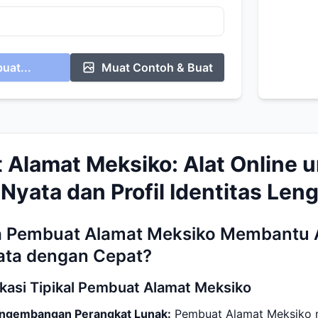
at...
Muat Contoh & Buat
 Alamat Meksiko: Alat Online
Nyata dan Profil Identitas Len
 Pembuat Alamat Meksiko Membantu 
ata dengan Cepat?
ikasi Tipikal Pembuat Alamat Meksiko
engembangan Perangkat Lunak:
Pembuat Alamat Meksiko 