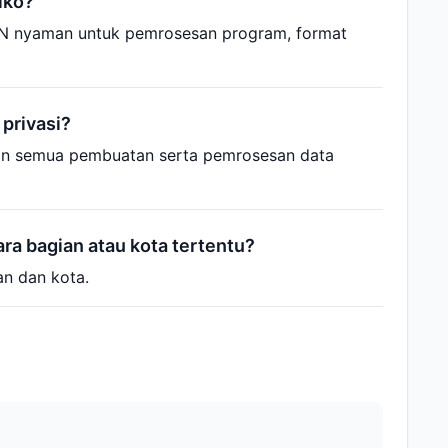
iko?
N nyaman untuk pemrosesan program, format
privasi?
dan semua pembuatan serta pemrosesan data
a bagian atau kota tertentu?
n dan kota.