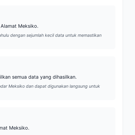
 Alamat Meksiko.
ahulu dengan sejumlah kecil data untuk memastikan
lkan semua data yang dihasilkan.
ndar Meksiko dan dapat digunakan langsung untuk
amat Meksiko.