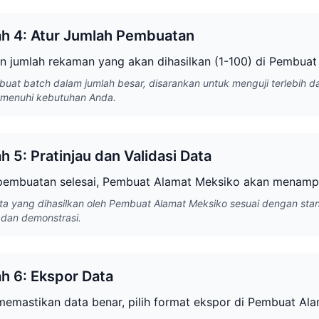
h 4: Atur Jumlah Pembuatan
 jumlah rekaman yang akan dihasilkan (1-100) di Pembuat
uat batch dalam jumlah besar, disarankan untuk menguji terlebih d
menuhi kebutuhan Anda.
h 5: Pratinjau dan Validasi Data
pembuatan selesai, Pembuat Alamat Meksiko akan menampi
a yang dihasilkan oleh Pembuat Alamat Meksiko sesuai dengan sta
 dan demonstrasi.
h 6: Ekspor Data
memastikan data benar, pilih format ekspor di Pembuat Al