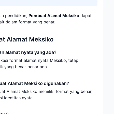
an pendidikan,
Pembuat Alamat Meksiko
dapat
ait dalam format yang benar.
at Alamat Meksiko
ah alamat nyata yang ada?
kasi format alamat nyata Meksiko, tetapi
ik yang benar-benar ada.
buat Alamat Meksiko digunakan?
at Alamat Meksiko memiliki format yang benar,
i identitas nyata.