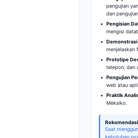
pengujian yan
dan pengujian
Pengisian Da
mengisi data
Demonstrasi 
menjelaskan 
Prototipe De
telepon, dan 
Pengujian Pe
web atau apli
Praktik Anali
Meksiko.
Rekomendasi 
Saat mengguna
kebutuhan nya