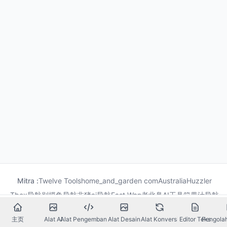
Mitra :
Twelve Tools
home_and_garden com
Australia
Huzzler
Tbox导航
别摸鱼导航
非猪ai导航
Fast Wan
老北鼻AI工具箱
果汁导航
龙喵导航
主页
Alat AI
Alat Pengembangan
Alat Desain
Alat Konversi
Editor Teks
Pengola