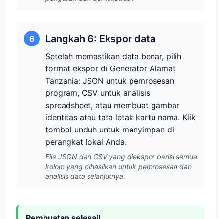
Langkah 6: Ekspor data
6
Setelah memastikan data benar, pilih
format ekspor di Generator Alamat
Tanzania: JSON untuk pemrosesan
program, CSV untuk analisis
spreadsheet, atau membuat gambar
identitas atau tata letak kartu nama. Klik
tombol unduh untuk menyimpan di
perangkat lokal Anda.
File JSON dan CSV yang diekspor berisi semua
kolom yang dihasilkan untuk pemrosesan dan
analisis data selanjutnya.
Pembuatan selesai!