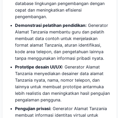
database lingkungan pengembangan dengan
cepat dan meningkatkan efisiensi
pengembangan.
Demonstrasi pelatihan pendidikan:
Generator
Alamat Tanzania membantu guru dan pelatih
membuat data contoh untuk menjelaskan
format alamat Tanzania, aturan identifikasi,
kode area telepon, dan pengetahuan lainnya
tanpa menggunakan informasi pribadi nyata.
Prototipe desain UI/UX:
Generator Alamat
Tanzania menyediakan desainer data alamat
Tanzania nyata, nama, nomor telepon, dan
lainnya untuk membuat prototipe antarmuka
lebih realistis dan meningkatkan hasil pengujian
pengalaman pengguna.
Pengujian privasi:
Generator Alamat Tanzania
membuat informasi identitas virtual untuk