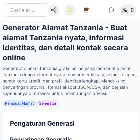
ID
Generator Alamat Tanzania - Buat
alamat Tanzania nyata, informasi
identitas, dan detail kontak secara
online
Generator alamat Tanzania gratis online yang membuat alamat
Tanzania dengan format nyata, nomor identifikasi, nomor telepon,
nomor kartu kredit, dan profil identitas lengkap. Mendukung
penyaringan provinsi, format ekspor JSON/CSV, dan berjalan
sepenuhnya di browser untuk perlindungan privasi.
Pembuat Alamat
Generator
Pengaturan Generasi
Penyaringan Geografis