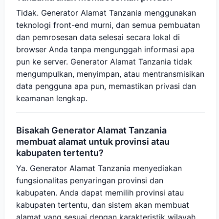
Tidak. Generator Alamat Tanzania menggunakan
teknologi front-end murni, dan semua pembuatan
dan pemrosesan data selesai secara lokal di
browser Anda tanpa mengunggah informasi apa
pun ke server. Generator Alamat Tanzania tidak
mengumpulkan, menyimpan, atau mentransmisikan
data pengguna apa pun, memastikan privasi dan
keamanan lengkap.
Bisakah Generator Alamat Tanzania
membuat alamat untuk provinsi atau
kabupaten tertentu?
Ya. Generator Alamat Tanzania menyediakan
fungsionalitas penyaringan provinsi dan
kabupaten. Anda dapat memilih provinsi atau
kabupaten tertentu, dan sistem akan membuat
alamat yang sesuai dengan karakteristik wilayah