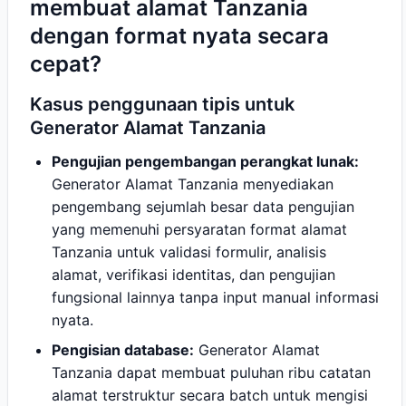
membuat alamat Tanzania
dengan format nyata secara
cepat?
Kasus penggunaan tipis untuk
Generator Alamat Tanzania
Pengujian pengembangan perangkat lunak:
Generator Alamat Tanzania menyediakan
pengembang sejumlah besar data pengujian
yang memenuhi persyaratan format alamat
Tanzania untuk validasi formulir, analisis
alamat, verifikasi identitas, dan pengujian
fungsional lainnya tanpa input manual informasi
nyata.
Pengisian database:
Generator Alamat
Tanzania dapat membuat puluhan ribu catatan
alamat terstruktur secara batch untuk mengisi