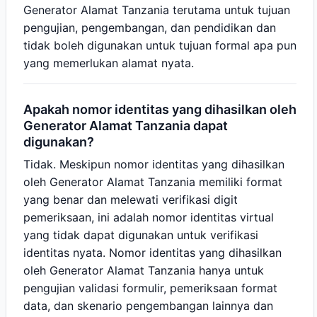
Generator Alamat Tanzania terutama untuk tujuan
pengujian, pengembangan, dan pendidikan dan
tidak boleh digunakan untuk tujuan formal apa pun
yang memerlukan alamat nyata.
Apakah nomor identitas yang dihasilkan oleh
Generator Alamat Tanzania dapat
digunakan?
Tidak. Meskipun nomor identitas yang dihasilkan
oleh Generator Alamat Tanzania memiliki format
yang benar dan melewati verifikasi digit
pemeriksaan, ini adalah nomor identitas virtual
yang tidak dapat digunakan untuk verifikasi
identitas nyata. Nomor identitas yang dihasilkan
oleh Generator Alamat Tanzania hanya untuk
pengujian validasi formulir, pemeriksaan format
data, dan skenario pengembangan lainnya dan