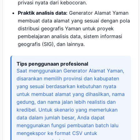
privasi nyata dari kebocoran.
Praktik analisis data:
Generator Alamat Yaman
membuat data alamat yang sesuai dengan pola
distribusi geografis Yaman untuk proyek
pembelajaran analisis data, sistem informasi
geografis (SIG), dan lainnya.
Tips penggunaan profesional
Saat menggunakan Generator Alamat Yaman,
disarankan memilih provinsi dan kabupaten
yang sesuai berdasarkan kebutuhan nyata
untuk membuat alamat yang dihasilkan, nama
gedung, dan nama jalan lebih realistis dan
kredibel. Untuk skenario yang memerlukan
data dalam jumlah besar, Anda dapat
menggunakan fungsi pembuatan batch lalu
mengekspor ke format CSV untuk