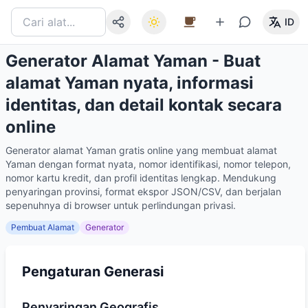
ID
Generator Alamat Yaman - Buat
alamat Yaman nyata, informasi
identitas, dan detail kontak secara
online
Generator alamat Yaman gratis online yang membuat alamat
Yaman dengan format nyata, nomor identifikasi, nomor telepon,
nomor kartu kredit, dan profil identitas lengkap. Mendukung
penyaringan provinsi, format ekspor JSON/CSV, dan berjalan
sepenuhnya di browser untuk perlindungan privasi.
Pembuat Alamat
Generator
Pengaturan Generasi
Penyaringan Geografis