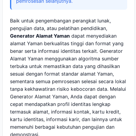
pemrosesan selanjutnya.
Baik untuk pengembangan perangkat lunak,
pengujian data, atau pelatihan pendidikan,
Generator Alamat Yaman
dapat menyediakan
alamat Yaman berkualitas tinggi dan format yang
benar serta informasi identitas terkait. Generator
Alamat Yaman menggunakan algoritma sumber
terbuka untuk memastikan data yang dihasilkan
sesuai dengan format standar alamat Yaman,
sementara semua pemrosesan selesai secara lokal
tanpa kekhawatiran risiko kebocoran data. Melalui
Generator Alamat Yaman, Anda dapat dengan
cepat mendapatkan profil identitas lengkap
termasuk alamat, informasi kontak, kartu kredit,
kartu identitas, informasi karir, dan lainnya untuk
memenuhi berbagai kebutuhan pengujian dan
demonstrasi.