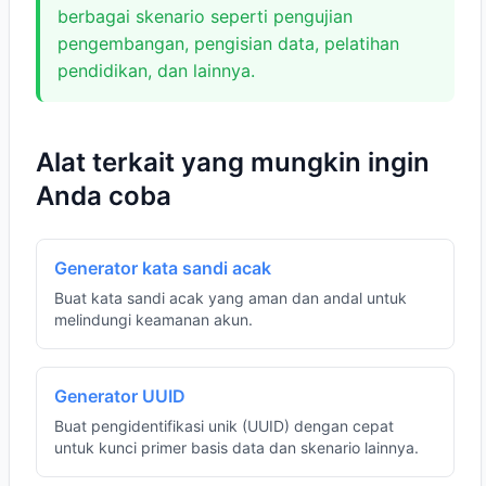
berbagai skenario seperti pengujian
pengembangan, pengisian data, pelatihan
pendidikan, dan lainnya.
Alat terkait yang mungkin ingin
Anda coba
Generator kata sandi acak
Buat kata sandi acak yang aman dan andal untuk
melindungi keamanan akun.
Generator UUID
Buat pengidentifikasi unik (UUID) dengan cepat
untuk kunci primer basis data dan skenario lainnya.