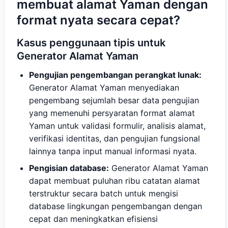
membuat alamat Yaman dengan
format nyata secara cepat?
Kasus penggunaan tipis untuk
Generator Alamat Yaman
Pengujian pengembangan perangkat lunak:
Generator Alamat Yaman menyediakan
pengembang sejumlah besar data pengujian
yang memenuhi persyaratan format alamat
Yaman untuk validasi formulir, analisis alamat,
verifikasi identitas, dan pengujian fungsional
lainnya tanpa input manual informasi nyata.
Pengisian database:
Generator Alamat Yaman
dapat membuat puluhan ribu catatan alamat
terstruktur secara batch untuk mengisi
database lingkungan pengembangan dengan
cepat dan meningkatkan efisiensi