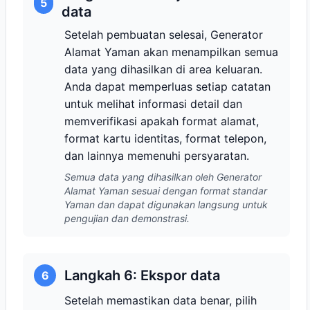
5
data
Setelah pembuatan selesai, Generator
Alamat Yaman akan menampilkan semua
data yang dihasilkan di area keluaran.
Anda dapat memperluas setiap catatan
untuk melihat informasi detail dan
memverifikasi apakah format alamat,
format kartu identitas, format telepon,
dan lainnya memenuhi persyaratan.
Semua data yang dihasilkan oleh Generator
Alamat Yaman sesuai dengan format standar
Yaman dan dapat digunakan langsung untuk
pengujian dan demonstrasi.
Langkah 6: Ekspor data
6
Setelah memastikan data benar, pilih