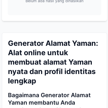
Belum ada hasil yang dihasilkan
Generator Alamat Yaman:
Alat online untuk
membuat alamat Yaman
nyata dan profil identitas
lengkap
Bagaimana Generator Alamat
Yaman membantu Anda