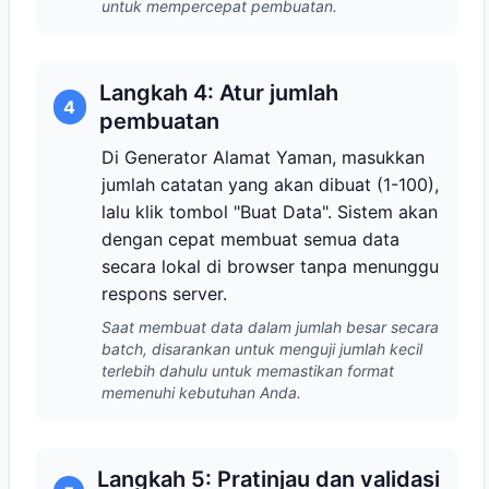
untuk mempercepat pembuatan.
Langkah 4: Atur jumlah
4
pembuatan
Di Generator Alamat Yaman, masukkan
jumlah catatan yang akan dibuat (1-100),
lalu klik tombol "Buat Data". Sistem akan
dengan cepat membuat semua data
secara lokal di browser tanpa menunggu
respons server.
Saat membuat data dalam jumlah besar secara
batch, disarankan untuk menguji jumlah kecil
terlebih dahulu untuk memastikan format
memenuhi kebutuhan Anda.
Langkah 5: Pratinjau dan validasi