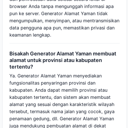
browser Anda tanpa mengunggah informasi apa
pun ke server. Generator Alamat Yaman tidak
mengumpulkan, menyimpan, atau mentransmisikan
data pengguna apa pun, memastikan privasi dan
keamanan lengkap.
Bisakah Generator Alamat Yaman membuat
alamat untuk provinsi atau kabupaten
tertentu?
Ya. Generator Alamat Yaman menyediakan
fungsionalitas penyaringan provinsi dan
kabupaten. Anda dapat memilih provinsi atau
kabupaten tertentu, dan sistem akan membuat
alamat yang sesuai dengan karakteristik wilayah
tersebut, termasuk nama jalan yang cocok, gaya
penamaan gedung, dll. Generator Alamat Yaman
juga mendukung pembuatan alamat di dekat