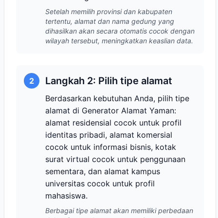
Setelah memilih provinsi dan kabupaten
tertentu, alamat dan nama gedung yang
dihasilkan akan secara otomatis cocok dengan
wilayah tersebut, meningkatkan keaslian data.
Langkah 2: Pilih tipe alamat
2
Berdasarkan kebutuhan Anda, pilih tipe
alamat di Generator Alamat Yaman:
alamat residensial cocok untuk profil
identitas pribadi, alamat komersial
cocok untuk informasi bisnis, kotak
surat virtual cocok untuk penggunaan
sementara, dan alamat kampus
universitas cocok untuk profil
mahasiswa.
Berbagai tipe alamat akan memiliki perbedaan