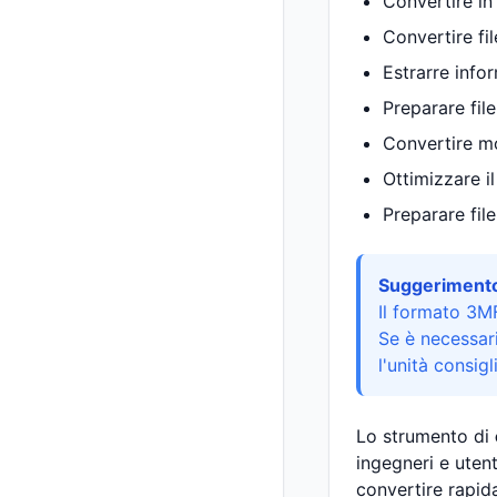
Convertire in
Convertire fi
Estrarre info
Preparare fil
Convertire mo
Ottimizzare i
Preparare fil
Suggerimento
Il formato 3M
Se è necessari
l'unità consigl
Lo strumento di
ingegneri e utent
convertire rapid