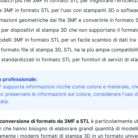
 batch più file 3MF in formato STL per migliorare l'efficien
le 3MF in formato STL per l'uso con stampanti 3D o software
rmazioni geometriche dai file 3MF e convertirle in formato
e per dispositivi di stampa 3D che non supportano il forma
delli 3MF in formato STL per un facile scambio di dati tra 
l formato file di stampa 3D, STL ha la più ampia compatibili
e standardizzati in formato STL per fornitori di servizi di s
 professionale:
F supporta informazioni ricche come colore e materiale, ch
o preservare le informazioni sul colore, considerare l'uso di 
iata.
conversione di formato da 3MF a STL
è particolarmente ut
i che hanno bisogno di elaborare grandi quantità di modelli 
amente i moderni formati di stampa 3D in un formato univer