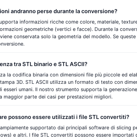
ioni andranno perse durante la conversione?
upporta informazioni ricche come colore, materiale, textur
ormazioni geometriche (vertici e facce). Durante la conversi
viene conservata solo la geometria del modello. Se queste 
onversione.
renza tra STL binario e STL ASCII?
zza la codifica binaria con dimensioni file più piccole ed e
stampa 3D. STL ASCII utilizza un formato di testo con dimen
li esseri umani. Il nostro strumento supporta la generazione
a maggior parte dei casi per prestazioni migliori.
re possono essere utilizzati i file STL convertiti?
 ampiamente supportato dai principali software di slicing pe
ws) e altri. I file STL convertiti possono essere importati d