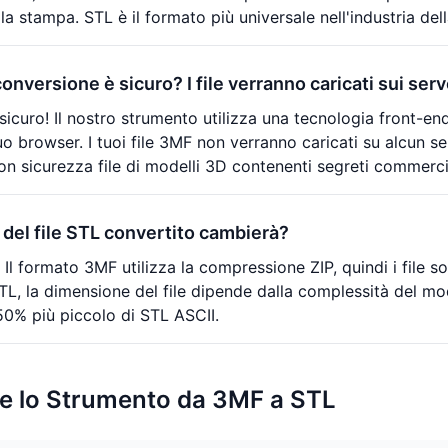
la stampa. STL è il formato più universale nell'industria de
conversione è sicuro? I file verranno caricati sui ser
curo! Il nostro strumento utilizza una tecnologia front-end 
o browser. I tuoi file 3MF non verranno caricati su alcun se
on sicurezza file di modelli 3D contenenti segreti commercia
del file STL convertito cambierà?
 Il formato 3MF utilizza la compressione ZIP, quindi i file 
TL, la dimensione del file dipende dalla complessità del mod
0% più piccolo di STL ASCII.
e lo Strumento da 3MF a STL