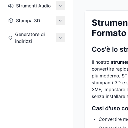
Strumenti Audio
Strument
Stampa 3D
Formato
Generatore di
indirizzi
Cos'è lo s
Il nostro
strume
convertire rapid
più moderno, STL 
stampanti 3D e s
3MF, impostare l
senza installare 
Casi d'uso c
Convertire mo