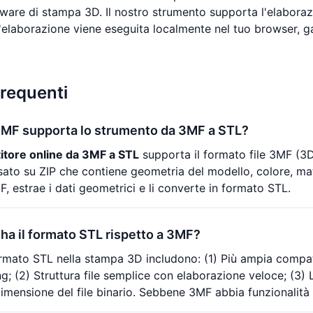
tware di stampa 3D. Il nostro strumento supporta l'elaboraz
l'elaborazione viene eseguita localmente nel tuo browser, ga
requenti
 3MF supporta lo strumento da 3MF a STL?
itore online da 3MF a STL
supporta il formato file 3MF (3
to su ZIP che contiene geometria del modello, colore, mater
MF, estrae i dati geometrici e li converte in formato STL.
 ha il formato STL rispetto a 3MF?
ormato STL nella stampa 3D includono: (1) Più ampia compati
ng; (2) Struttura file semplice con elaborazione veloce; (3) 
dimensione del file binario. Sebbene 3MF abbia funzionalità 