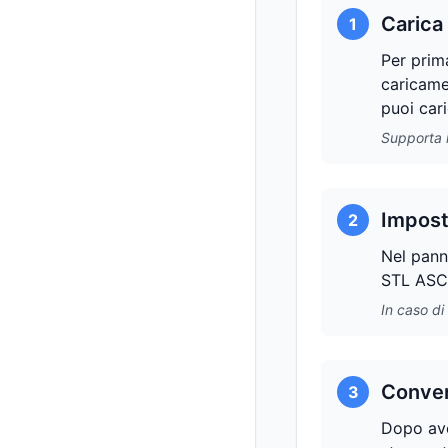
Carica
1
Per prim
caricam
puoi car
Supporta i
Impost
2
Nel panne
STL ASCII
In caso di
Conver
3
Dopo ave